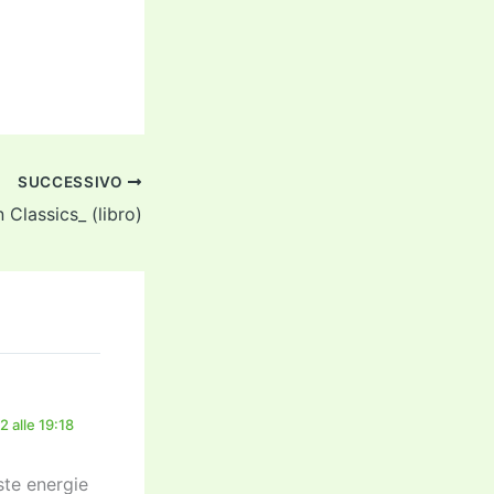
SUCCESSIVO
 Classics_ (libro)
 alle 19:18
ste energie