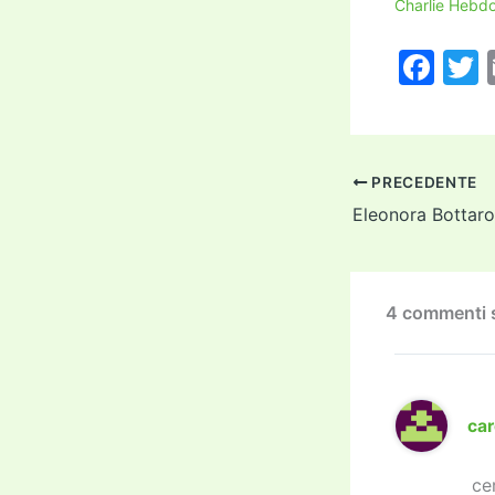
Charlie Hebdo
F
a
c
i
e
PRECEDENTE
b
Eleonora Bottaro
o
o
k
4 commenti s
car
ce