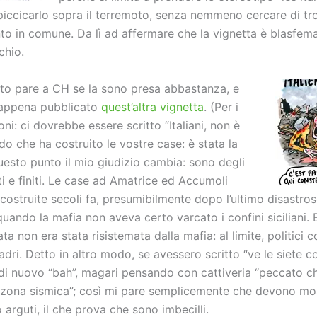
piccicarlo sopra il terremoto, senza nemmeno cercare di tr
to in comune. Da lì ad affermare che la vignetta è blasfema
chio.
to pare a CH se la sono presa abbastanza, e
 appena pubblicato
quest’altra vignetta
. (Per i
ni: ci dovrebbe essere scritto “Italiani, non è
o che ha costruito le vostre case: è stata la
uesto punto il mio giudizio cambia: sono degli
tti e finiti. Le case ad Amatrice ed Accumoli
costruite secoli fa, presumibilmente dopo l’ultimo disastro
uando la mafia non aveva certo varcato i confini siciliani. 
ata non era stata risistemata dalla mafia: al limite, politici c
ladri. Detto in altro modo, se avessero scritto “ve le siete co
 di nuovo “bah”, magari pensando con cattiveria “peccato ch
 zona sismica”; così mi pare semplicemente che devono mos
 arguti, il che prova che sono imbecilli.