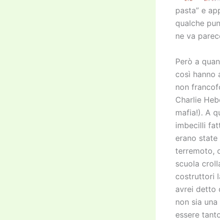
pasta” e ap
qualche pun
ne va parec
Però a quan
così hanno
non francofo
Charlie Hebd
mafia!). A q
imbecilli fa
erano state 
terremoto, q
scuola croll
costruttori 
avrei detto
non sia una
essere tanto