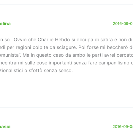
olina
2016-09-02
n so.. Ovvio che Charlie Hebdo si occupa di satira e non di
ndi per regioni colpite da sciagure. Poi forse mi beccherò d
omunista”. Ma in questo caso da ambo le parti avrei cercato
ncentrarmi sulle cose importanti senza fare campanilismo o
zionalistici o sfottò senza senso.
nasci
2016-09-04