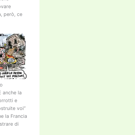
ovare
, però, ce
so
E anche la
orrotti e
struite voi”
e la Francia
trare di