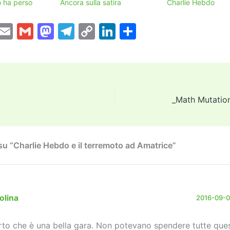
 ha perso
Ancora sulla satira
Charlie Hebdo
T
E
G
M
T
C
Li
C
w
m
m
a
el
o
n
o
tt
ai
ai
st
e
p
k
n
er
l
l
o
gr
y
e
di
d
a
Li
dI
vi
_Math Mutation
o
m
n
n
di
n
k
u “Charlie Hebdo e il terremoto ad Amatrice”
olina
2016-09-02
rto che è una bella gara. Non potevano spendere tutte que