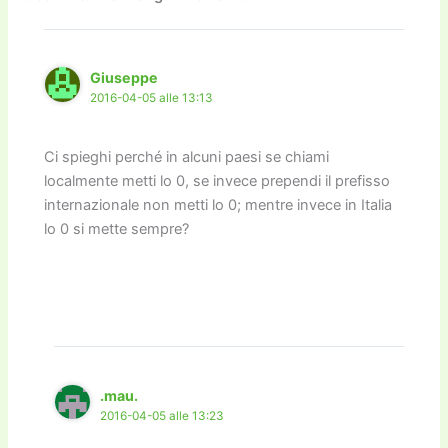
o
o
m
n
n
di
o
n
k
k
Giuseppe
2016-04-05 alle 13:13
Ci spieghi perché in alcuni paesi se chiami
localmente metti lo 0, se invece prependi il prefisso
internazionale non metti lo 0; mentre invece in Italia
lo 0 si mette sempre?
.mau.
2016-04-05 alle 13:23