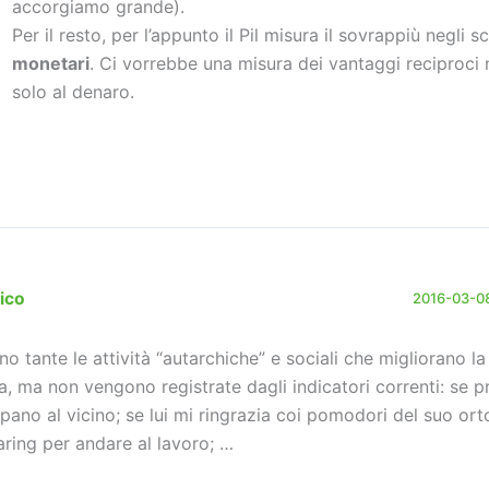
accorgiamo grande).
Per il resto, per l’appunto il Pil misura il sovrappiù negli 
monetari
. Ci vorrebbe una misura dei vantaggi reciproci 
solo al denaro.
ico
2016-03-08
no tante le attività “autarchiche” e sociali che migliorano la 
ta, ma non vengono registrate dagli indicatori correnti: se pr
apano al vicino; se lui mi ringrazia coi pomodori del suo orto
aring per andare al lavoro; …