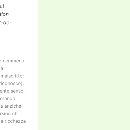
at
tion
t-de-
sso nemmeno
ia
malscritto:
riconosco).
mente senso.
nerando
ia anziché
rsino chi
la ricchezza