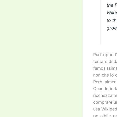
the 
Wiki
to t
groe
Purtroppo l
tentare di d
famosissima
non che io c
Però, almen
Quando io l
ricchezza mi
comprare un
usa Wikiped
possibile, 