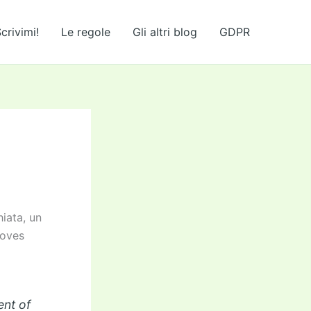
crivimi!
Le regole
Gli altri blog
GDPR
hiata, un
Loves
ent of