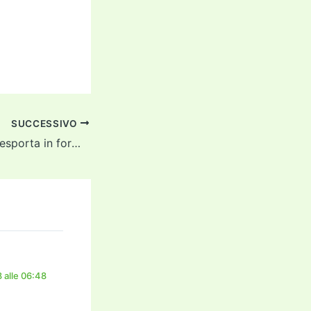
SUCCESSIVO
Google Docs ora esporta in formato epub
 alle 06:48