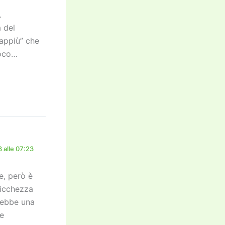
.
a del
rappiù” che
roco…
 alle 07:23
e, però è
ricchezza
rebbe una
ne