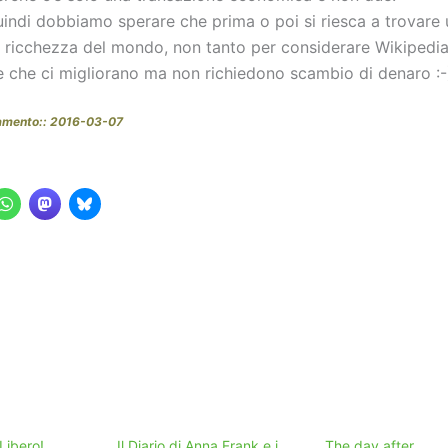
uindi dobbiamo sperare che prima o poi si riesca a trovare 
a ricchezza del mondo, non tanto per considerare Wikipedi
se che ci migliorano ma non richiedono scambio di denaro :-
amento:: 2016-03-07
Libero!
Il Diario di Anna Frank e i
The day after