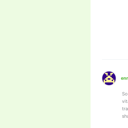
enr
So
vi
tr
sh