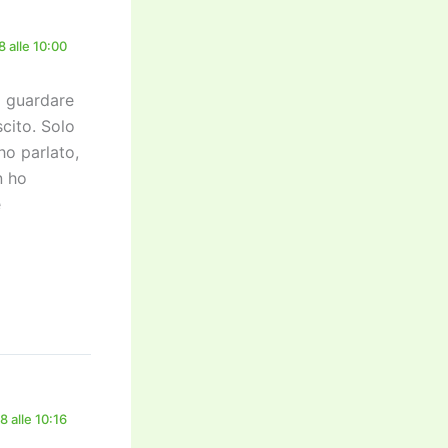
 alle 10:00
i guardare
cito. Solo
ho parlato,
n ho
e
 alle 10:16