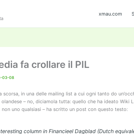
xmau.com
S
ta
dia fa crollare il PIL
6-03-08
 scorsa, in una delle mailing list a cui ogni tanto do un’occ
 olandese – no, diciamola tutta: quello che ha ideato Wiki 
non uno qualsiasi – ha scritto un post con questo testo:
nteresting column in Financieel Dagblad (Dutch equival