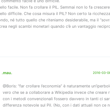
 commento facile e uno difficile.
ello facile. Non fa crollare il PIL. Semmai non lo fa crescere
ello difficile. Che cosa misura il PIL? Non certo la ricchezz
ndo, né tutto quello che riteniamo desiderabile, ma il “sov
 crea negli scambi monetari quando c’è un vantaggio recip
.mau.
2016-03-08
@Boris: “far crollare l’economia” è naturamente un’iperbol
vero che se a collaborare a Wikipedia invece che creare 
con i metodi convenzionali fossero davvero in tanti ci sa
differenza notevole sul Pil. (No, con i dati attuali non ce 