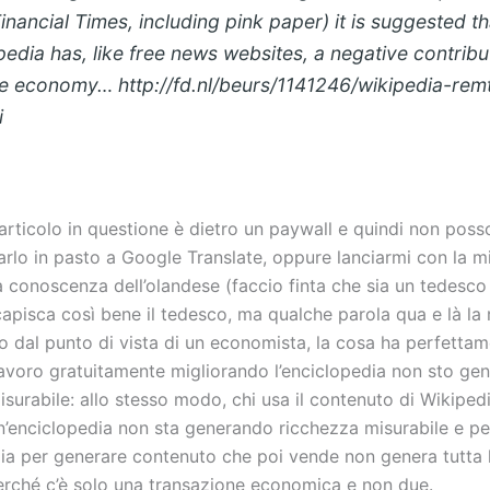
Financial Times, including pink paper) it is suggested th
pedia has, like free news websites, a negative contribu
he economy… http://fd.nl/beurs/1141246/wikipedia-rem
i
’articolo in questione è dietro un paywall e quindi non po
arlo in pasto a Google Translate, oppure lanciarmi con la m
 conoscenza dell’olandese (faccio finta che sia un tedesco 
apisca così bene il tedesco, ma qualche parola qua e là la 
o dal punto di vista di un economista, la cosa ha perfetta
avoro gratuitamente migliorando l’enciclopedia non sto ge
surabile: allo stesso modo, chi usa il contenuto di Wikiped
’enciclopedia non sta generando ricchezza misurabile e pe
ia per generare contenuto che poi vende non genera tutta 
perché c’è solo una transazione economica e non due.