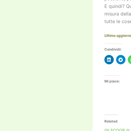
E quindi? Q
misura dell
tutte le co
Ultimo aggiorn
Condividi:
Mi piace:
Related
Gli SCOOP di 