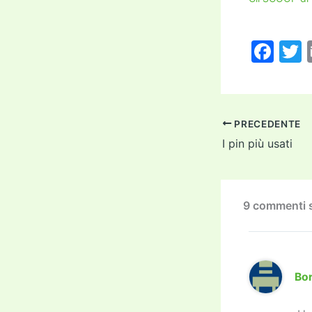
F
a
c
i
e
PRECEDENTE
b
I pin più usati
o
o
k
9 commenti su
Bo