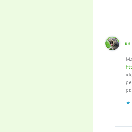
un 
Ma
ht
id
pe
pa