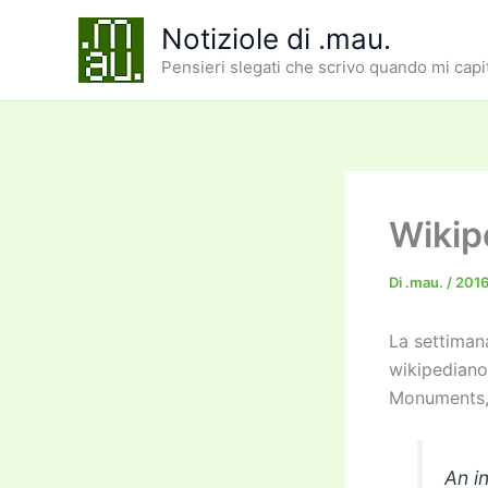
Vai
Notiziole di .mau.
al
Pensieri slegati che scrivo quando mi capi
contenuto
Wikipe
Di
.mau.
/
201
La settimana
wikipediano
Monuments, 
An i