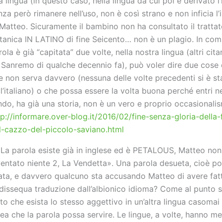
a lingua (in questo caso, nella lingua da cui poi è derivato l’i
nza però rimanere nell’uso, non è così strano e non inficia l
 Matteo. Sicuramente il bambino non ha consultato il trattat
tanica IN LATINO di fine Seicento… non è un plagio. In com
rola è già “capitata” due volte, nella nostra lingua (altri cit
 Sanremo di qualche decennio fa), può voler dire due cose 
e non serva davvero (nessuna delle volte precedenti si è st
ll’italiano) o che possa essere la volta buona perché entri ne
ndo, ha già una storia, non è un vero e proprio occasionalis
tp://informare.over-blog.it/2016/02/fine-senza-gloria-della-
l-cazzo-del-piccolo-saviano.html
«La parola esiste già in inglese ed è PETALOUS, Matteo non
ventato niente 2, La Vendetta». Una parola desueta, cioè p
ata, e davvero qualcuno sta accusando Matteo di avere fat
dissequa traduzione dall’albionico idioma? Come al punto so
tto che esista lo stesso aggettivo in un’altra lingua casomai
idea che la parola possa servire. Le lingue, a volte, hanno m