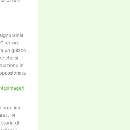
rusca non
 signoramia
 l’errore,
va un guizzo
re che si
ituazione in
appassionata
/httpImage/i
di botanica
nte». IN
 storia di