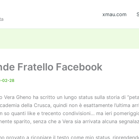
xmau.com
S
ta
ande Fratello Facebook
6-02-28
no Vera Gheno ha scritto un lungo status sulla storia di “pet
ccademia della Crusca, quindi non è esattamente l’ultima arri
n so quanti like e trecento condivisioni… ma ieri pomeriggi
ente sparito, senza che a Vera sia arrivata alcuna segnalaz
ho provato a ricopiare il testo come mio status, riprenden