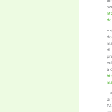
en
sv
ht
da
– 
do
ma
di
pr
cu
a 
ht
ma
– 
di
PA