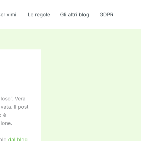
crivimi!
Le regole
Gli altri blog
GDPR
aloso”. Vera
vata. Il post
o è
ione.
dolo
dal blog