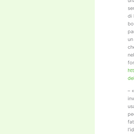
un
se
di
bo
pa
un
ch
ne
fo
ht
de
– 
in
us
pe
fa
l’