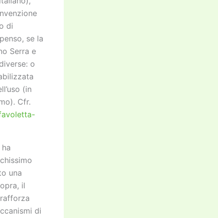
taliano),
’invenzione
o di
penso, se la
ano Serra e
diverse: o
abilizzata
ll’uso (in
mo). Cfr.
favoletta-
 ha
ochissimo
to una
pra, il
 rafforza
eccanismi di