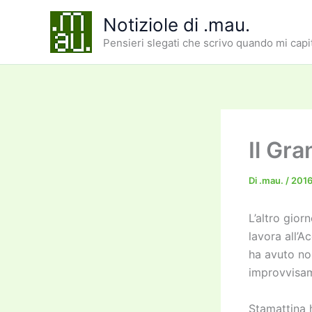
Vai
Notiziole di .mau.
al
Pensieri slegati che scrivo quando mi capi
contenuto
Il Gr
Di
.mau.
/
201
L’altro gior
lavora all’A
ha avuto no
improvvisam
Stamattina 