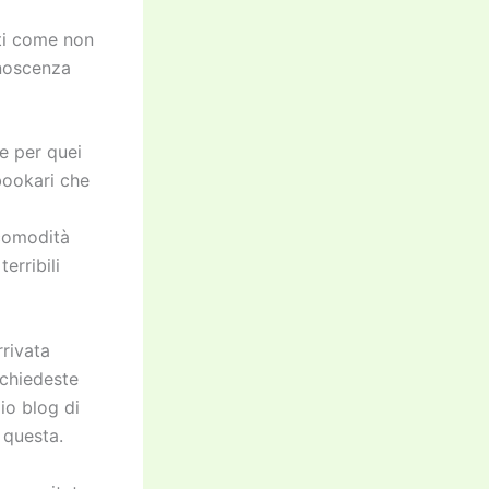
ati come non
onoscenza
le per quei
bookari che
 comodità
erribili
rivata
 chiedeste
io blog di
 questa.