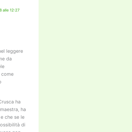
 alle 12:27
nel leggere
ome da
ele
o come
o
 Crusca ha
 maestra, ha
 e che se le
ssibilità di