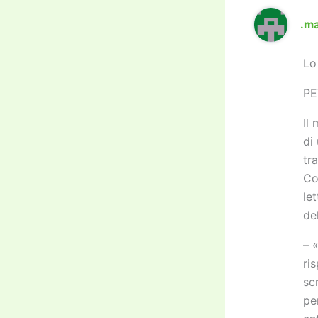
.m
Lo
PE
Il
di
tr
Co
le
de
– 
ri
sc
pe