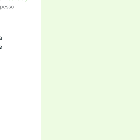
 spesso
a
e