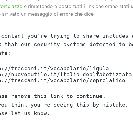
Cortelazzo
e rimettendo a posto tutti i link che erano stati
 è arrivato un messaggio di errore che dice
 content you're trying to share includes 
k that our security systems detected to b
afe:
p://treccani.it/vocabolario/ligula
p://nuovoeutile.it/italia_dealfabetizzata
p://treccani.it/vocabolario/coprolalico
ase remove this link to continue.
you think you're seeing this by mistake,
ase let us know.