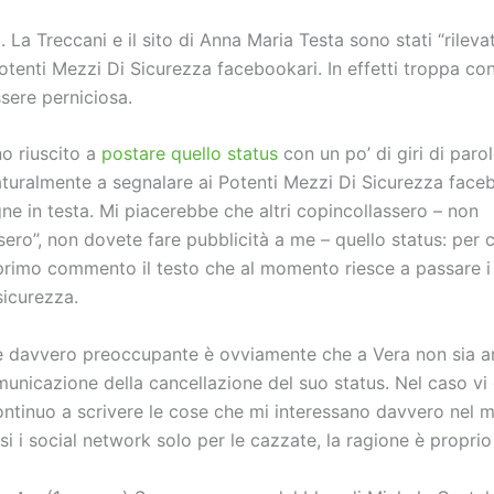
. La Treccani e il sito di Anna Maria Testa sono stati “rilev
Potenti Mezzi Di Sicurezza facebookari. In effetti troppa c
sere perniciosa.
no riuscito a
postare quello status
con un po’ di giri di paro
naturalmente a segnalare ai Potenti Mezzi Di Sicurezza face
ne in testa. Mi piacerebbe che altri copincollassero – non
sero”, non dovete fare pubblicità a me – quello status: per
primo commento il testo che al momento riesce a passare i t
 sicurezza.
è davvero preoccupante è ovviamente che a Vera non sia ar
unicazione della cancellazione del suo status. Nel caso vi
ontinuo a scrivere le cose che mi interessano davvero nel m
usi i social network solo per le cazzate, la ragione è proprio