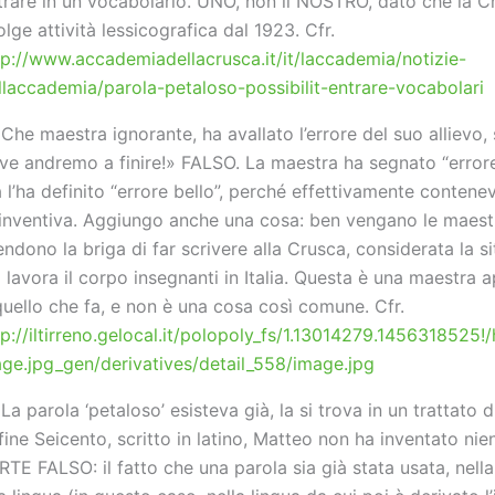
trare in un vocabolario. UNO, non il NOSTRO, dato che la C
olge attività lessicografica dal 1923. Cfr.
tp://www.accademiadellacrusca.it/it/laccademia/notizie-
llaccademia/parola-petaloso-possibilit-entrare-vocabolari
«Che maestra ignorante, ha avallato l’errore del suo allievo,
ve andremo a finire!» FALSO. La maestra ha segnato “errore”
 l’ha definito “errore bello”, perché effettivamente contene
 inventiva. Aggiungo anche una cosa: ben vengano le maest
endono la briga di far scrivere alla Crusca, considerata la s
i lavora il corpo insegnanti in Italia. Questa è una maestra 
quello che fa, e non è una cosa così comune. Cfr.
tp://iltirreno.gelocal.it/polopoly_fs/1.13014279.1456318525!
ge.jpg_gen/derivatives/detail_558/image.jpg
«La parola ‘petaloso’ esisteva già, la si trova in un trattato 
 fine Seicento, scritto in latino, Matteo non ha inventato nie
RTE FALSO: il fatto che una parola sia già stata usata, nella