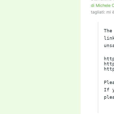
di Michele 
tagliati: mi
The
lin
uns
htt
htt
htt
Ple
If 
ple