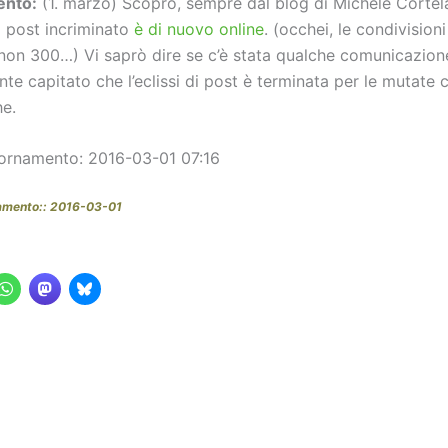
ento:
(1. marzo) Scopro, sempre dal blog di Michele Cortel
l post incriminato
è di nuovo online
. (occhei, le condivision
 non 300…) Vi saprò dire se c’è stata qualche comunicazion
e capitato che l’eclissi di post è terminata per le mutate 
e.
ornamento: 2016-03-01 07:16
amento:: 2016-03-01