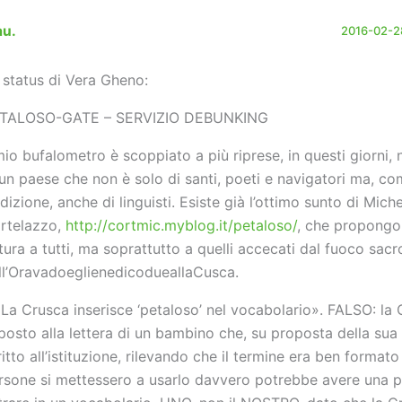
au.
2016-02-28
 status di Vera Gheno:
TALOSO-GATE – SERVIZIO DEBUNKING
 mio bufalometro è scoppiato a più riprese, in questi giorni, 
 un paese che non è solo di santi, poeti e navigatori ma, c
adizione, anche di linguisti. Esiste già l’ottimo sunto di Mich
rtelazzo,
http://cortmic.myblog.it/petaloso/
, che propong
ttura a tutti, ma soprattutto a quelli accecati dal fuoco sacr
ll’OravadoeglienedicodueallaCusca.
«La Crusca inserisce ‘petaloso’ nel vocabolario». FALSO: la
sposto alla lettera di un bambino che, su proposta della sua
ritto all’istituzione, rilevando che il termine era ben formato
rsone si mettessero a usarlo davvero potrebbe avere una po