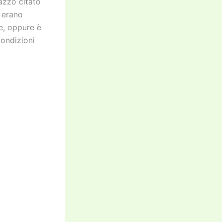
azzo citato
i erano
e, oppure è
condizioni