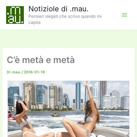
Vai
Notiziole di .mau.
al
Pensieri slegati che scrivo quando mi
contenuto
capita
C’è metà e metà
Di
.mau.
/
2016-01-19