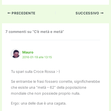
a
w
m
m
a
el
o
n
o
c
itt
ai
ai
st
e
p
k
n
PRECEDENTE
SUCCESSIVO
e
er
l
l
o
gr
y
e
di
b
d
a
Li
dI
vi
o
o
m
n
n
di
7 commenti su “C’è metà e metà”
o
n
k
k
Mauro
2016-01-19 alle 13:15
Tu spari sulla Croce Rossa :-)
Se entrambe le frasi fossero corrette, significherebbe
che esiste una “metà – 62” della popolazione
mondiale che non possiede proprio nulla.
Ergo: una delle due è una cagata.