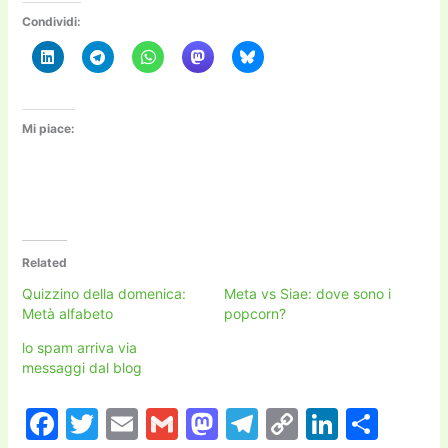
Condividi:
Mi piace:
Related
Quizzino della domenica:
Meta vs Siae: dove sono i
Metà alfabeto
popcorn?
lo spam arriva via
messaggi dal blog
F
T
E
G
M
T
C
Li
C