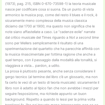
(1973), pag. 215, ISBN 0-670-73598-1) la teoria musicale
nasce per codificare cosa si suona. Da un punto di vista
armonico la musica pop, come del resto il blues e il rock, è
sicuramente meno complessa della musica classica
diciamo dal 1700 al 1900; ma questo non significa che le
note siano affastellate a caso. Le “cadenze eolie” narrate
dal critico musicale del Times riguardo a
Not a second time
sono per Mellers semplicemente il risultato di una
sperimentazione del quartetto che ha parecchie affinità con
la musica rinascimentale per l’ottima ragione che anche a
quel tempo, con il passaggio dalla modalità alla tonalità, si
viaggiava a vista… pardon, a udito.
La prosa è piuttosto pesante, anche senza considerare il
gergo tecnico (al termine del libro c’è un glossario, ma non
fa certo le veci di un testo di teoria musicale): sicuramente il
libro non è adatto al tipico fan che non avrebbe i mezzi per
seguire l’esposizione, ma richiede appunto un buon
background. Rispetto a quando lo lessi per la prima volta
trent’anni fa, l’ho poi trovato meno interessante: non so se