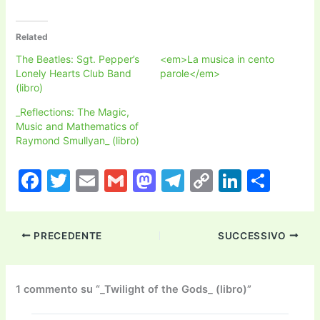
Related
The Beatles: Sgt. Pepper’s
<em>La musica in cento
Lonely Hearts Club Band
parole</em>
(libro)
_Reflections: The Magic,
Music and Mathematics of
Raymond Smullyan_ (libro)
F
T
E
G
M
T
C
Li
C
a
w
m
m
a
el
o
n
o
c
itt
ai
ai
st
e
p
k
n
PRECEDENTE
SUCCESSIVO
e
er
l
l
o
gr
y
e
di
b
d
a
Li
dI
vi
o
o
m
n
n
di
1 commento su “_Twilight of the Gods_ (libro)”
o
n
k