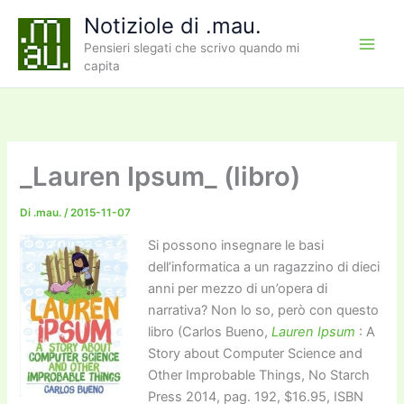
Vai
Notiziole di .mau.
al
Pensieri slegati che scrivo quando mi
contenuto
capita
_Lauren Ipsum_ (libro)
Di
.mau.
/
2015-11-07
Si possono insegnare le basi
dell’informatica a un ragazzino di dieci
anni per mezzo di un’opera di
narrativa? Non lo so, però con questo
libro (Carlos Bueno,
Lauren Ipsum
: A
Story about Computer Science and
Other Improbable Things, No Starch
Press 2014, pag. 192, $16.95, ISBN