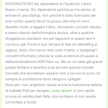
9781593275747) l’ex dipendente di Facebook Carlos
Bueno ci tenta. (Ex-dipendente perché poi ha deciso di
entrare in una startup, non perché è stato licenziato per
aver scritto questo libro!) Io posso dire che mi sono
divertito molto a leggere il libro, ritrovando concetti classici
e meno classici dell’informatica teorica, oltre a qualche
divagazione standard: ma per l’appunto io questi temi li
conosco già. Forse si può tentare di fare un debriefing ai
ragazzi, dopo che hanno letto tutto il testo, e spiegargli i
concetti informatici citando le varie avventure di Lauren e
dell’anticamaleonte XOR? Non so. Ma se voi siete già grandi
potete limitarvi a divertirvi e ad annuire quando trovate
concetti che dovrebbero esservi noti; e se non lo sono c’è
sempre la postfazione dove vengono spiegati.
Nota per i non anglofoni: esiste anche la traduzione italiana
di Isabella Polli per Apogeo,
Loren Ipsum
. A una rapida
scorsa mi sembra ben fatta, ma confesso di non averla
controllata a fondo.