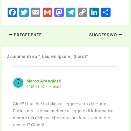
F
T
E
G
M
T
C
Li
C
a
w
m
m
a
el
o
n
o
c
itt
ai
ai
st
e
p
k
n
PRECEDENTE
SUCCESSIVO
e
er
l
l
o
gr
y
e
di
b
d
a
Li
dI
vi
o
o
m
n
n
di
2 commenti su “_Lauren Ipsum_ (libro)”
o
n
k
k
Marco Antoniotti
2015-11-07 alle 19:02
Cioè? Una che fa fatica a leggere altro da Harry
Potter, mo’ si deve mettere a leggere di Informatica
mentre già dichiara che non vuol fare il lavoro dei
genitori? Ohibò!