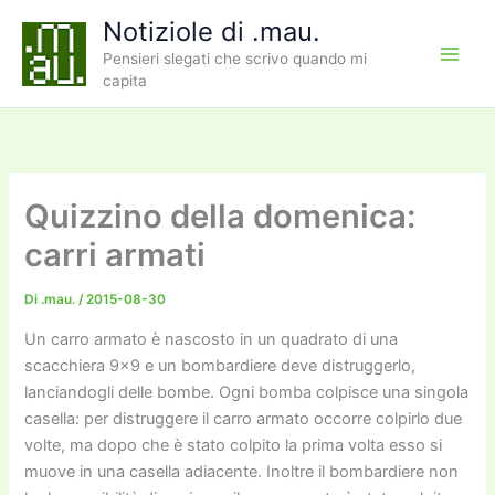
Vai
Notiziole di .mau.
al
Pensieri slegati che scrivo quando mi
contenuto
capita
Quizzino della domenica:
carri armati
Di
.mau.
/
2015-08-30
Un carro armato è nascosto in un quadrato di una
scacchiera 9×9 e un bombardiere deve distruggerlo,
lanciandogli delle bombe. Ogni bomba colpisce una singola
casella: per distruggere il carro armato occorre colpirlo due
volte, ma dopo che è stato colpito la prima volta esso si
muove in una casella adiacente. Inoltre il bombardiere non