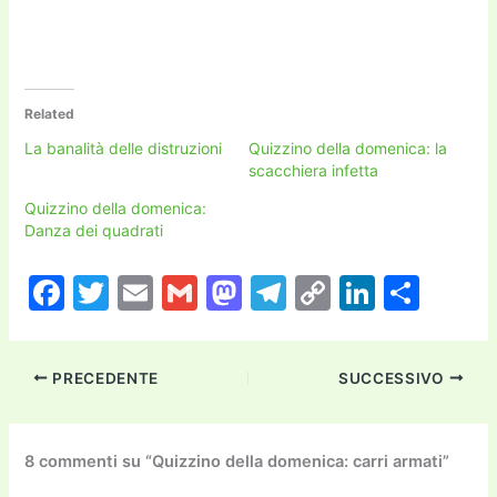
Related
La banalità delle distruzioni
Quizzino della domenica: la
scacchiera infetta
Quizzino della domenica:
Danza dei quadrati
F
T
E
G
M
T
C
Li
C
a
w
m
m
a
el
o
n
o
c
itt
ai
ai
st
e
p
k
n
PRECEDENTE
SUCCESSIVO
e
er
l
l
o
gr
y
e
di
b
d
a
Li
dI
vi
o
o
m
n
n
di
8 commenti su “Quizzino della domenica: carri armati”