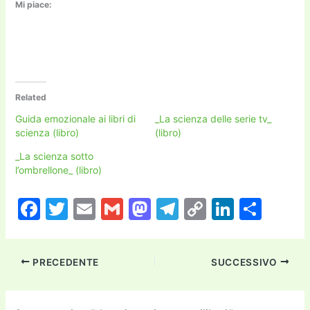
Mi piace:
Related
Guida emozionale ai libri di
_La scienza delle serie tv_
scienza (libro)
(libro)
_La scienza sotto
l’ombrellone_ (libro)
F
T
E
G
M
T
C
Li
C
a
w
m
m
a
el
o
n
o
c
itt
ai
ai
st
e
p
k
n
PRECEDENTE
SUCCESSIVO
e
er
l
l
o
gr
y
e
di
b
d
a
Li
dI
vi