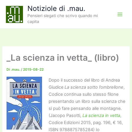
Vai
Notiziole di .mau.
al
Pensieri slegati che scrivo quando mi
contenuto
capita
_La scienza in vetta_ (libro)
Di
.mau.
/
2015-08-22
Dopo il successo del libro di Andrea
Giudice
La scienza sotto l’ombrellone
,
Codice continua sullo stesso filone
presentando un libro sulla scienza che
si può fare pensando alle montagne.
(Jacopo Pasotti,
La scienza in vetta
,
Codice Edizioni 2015, pag. 196, € 16,
ISBN 9788875785284) Io