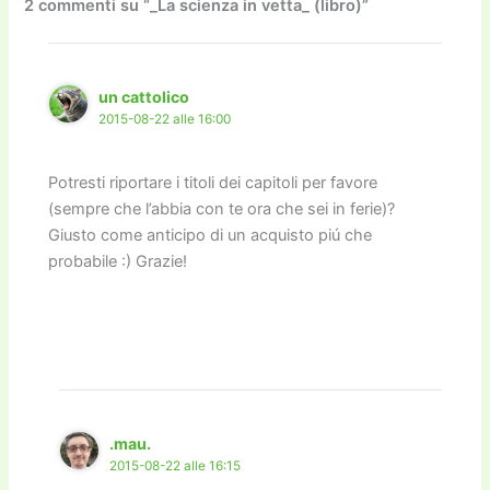
o
o
m
n
n
di
2 commenti su “_La scienza in vetta_ (libro)”
o
n
k
k
un cattolico
2015-08-22 alle 16:00
Potresti riportare i titoli dei capitoli per favore
(sempre che l’abbia con te ora che sei in ferie)?
Giusto come anticipo di un acquisto piú che
probabile :) Grazie!
.mau.
2015-08-22 alle 16:15