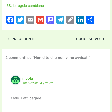
IBS, le regole cambiano
F
T
E
G
M
T
C
Li
C
a
w
m
m
a
el
o
n
o
c
itt
ai
ai
st
e
p
k
n
PRECEDENTE
SUCCESSIVO
e
er
l
l
o
gr
y
e
di
b
d
a
Li
dI
vi
o
o
m
n
n
di
2 commenti su “Non dite che non vi ho avvisati”
o
n
k
k
nicola
2015-07-02 alle 22:02
Male. Fatti pagare.