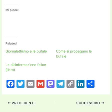
Mi piace:
Related
Giornalettismo e le bufale
Come si propagano le
bufale
La disinformazione felice
(libro)
F
T
E
G
M
T
C
Li
C
a
w
m
m
a
el
o
n
o
c
itt
ai
ai
st
e
p
k
n
PRECEDENTE
SUCCESSIVO
e
er
l
l
o
gr
y
e
di