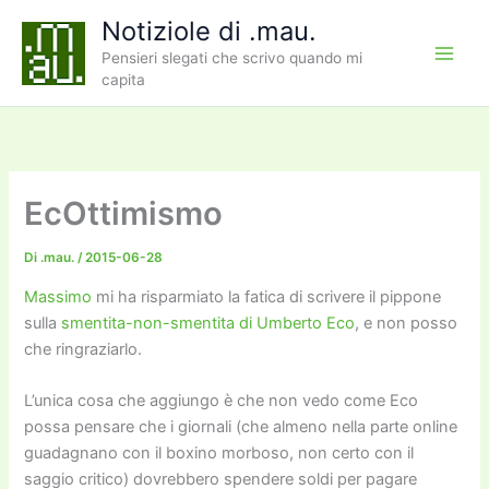
Vai
Notiziole di .mau.
al
Pensieri slegati che scrivo quando mi
contenuto
capita
EcOttimismo
Di
.mau.
/
2015-06-28
Massimo
mi ha risparmiato la fatica di scrivere il pippone
sulla
smentita-non-smentita di Umberto Eco
, e non posso
che ringraziarlo.
L’unica cosa che aggiungo è che non vedo come Eco
possa pensare che i giornali (che almeno nella parte online
guadagnano con il boxino morboso, non certo con il
saggio critico) dovrebbero spendere soldi per pagare