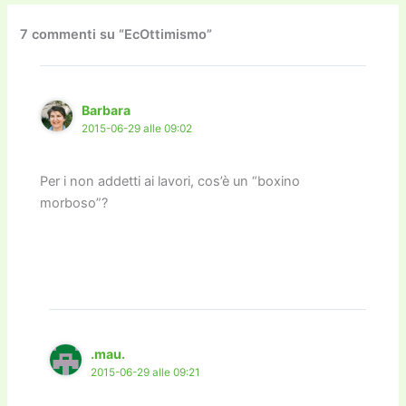
b
d
a
Li
dI
vi
o
o
m
n
n
di
7 commenti su “EcOttimismo”
o
n
k
k
Barbara
2015-06-29 alle 09:02
Per i non addetti ai lavori, cos’è un “boxino
morboso”?
.mau.
2015-06-29 alle 09:21