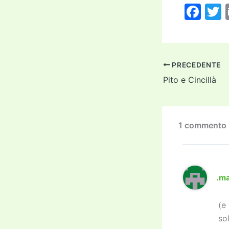
F
a
c
i
e
PRECEDENTE
b
Pito e Cincillà
o
o
k
1 commento 
.m
(e
so