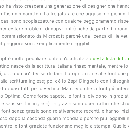
so ha visto crescere una generazione di designer che hann
o l’uso dei caratteri. La fregatura è che oggi siamo pieni di 
i casi sono scopiazzature con qualche peggioramento rispe
e per evitare problemi di copyright (anche da parte di gran
to commissionato da Microsoft perché una licenza di Helvet
l peggiore sono semplicemente illeggibili.
Zapf è molto peculiare: date un’occhiata a
questa lista di fon
alatino nasce dalla scrittura italiana rinascimentale, mentre l
ì, dopo un po’ decise di dare il proprio nome alle font che
 alla scrittura inglese; poi c’è lo Zapf Dingbats con i disegni
o quasi tutti per divertirci. Ma credo che la font più inter
o Optima. Come forse sapete, le font si dividono in grazia
f e sans serif in inglese): le grazie sono quei trattini che chi
e font senza grazie sono relativamente recenti, e hanno iniz
sso dopo la seconda guerra mondiale perché più leggibili n
mentre le font graziate funzionano meglio a stampa. Quello 