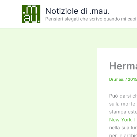
Vai
Notiziole di .mau.
al
Pensieri slegati che scrivo quando mi capi
contenuto
Herm
Di
.mau.
/
2015
Può darsi ch
sulla morte
stampa este
New York T
nella sua lu
per le archi