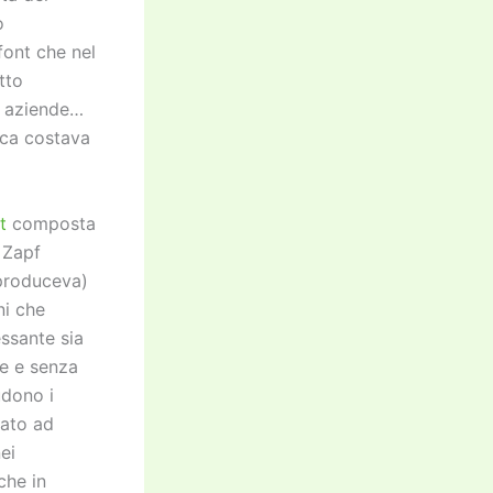
o
font che nel
tto
di aziende…
ica costava
t
composta
o Zapf
 produceva)
ni che
essante sia
te e senza
udono i
iato ad
ei
che in