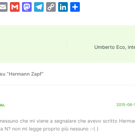
T
E
G
M
T
C
Li
C
w
m
m
a
el
o
n
o
tt
ai
ai
st
e
p
k
n
er
l
l
o
gr
y
e
di
d
a
Li
dI
vi
o
m
n
n
di
n
k
su “Hermann Zapf”
au.
2015-06-11
 nessuno che mi viene a segnalare che avevo scritto Herma
la N? non mi legge proprio più nessuno :-( )