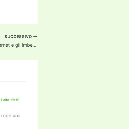
SUCCESSIVO
Umberto Eco, internet e gli imbecilli
 alle 12:15
n con una