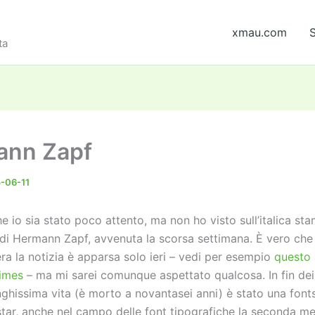
xmau.com
S
ta
ann Zapf
-06-11
e io sia stato poco attento, ma non ho visto sull’italica sta
 di Hermann Zapf, avvenuta la scorsa settimana. È vero che
ra la notizia è apparsa solo ieri – vedi per esempio
questo 
imes
– ma mi sarei comunque aspettato qualcosa. In fin dei
nghissima vita (è morto a novantasei anni) è stato una font
star, anche nel campo delle font tipografiche la seconda me