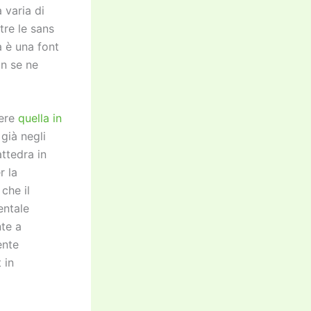
 varia di
re le sans
a è una font
on se ne
gere
quella in
già negli
attedra in
r la
che il
entale
nte a
ente
 in