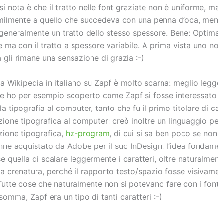
i nota è che il tratto nelle font graziate non è uniforme, ma
milmente a quello che succedeva con una penna d’oca, ment
 generalmente un tratto dello stesso spessore. Bene: Optim
 ma con il tratto a spessore variabile. A prima vista uno n
 gli rimane una sensazione di grazia :-)
la Wikipedia in italiano su Zapf è molto scarna: meglio leg
ve ho per esempio scoperto come Zapf si fosse interessato 
la tipografia al computer, tanto che fu il primo titolare di c
one tipografica al computer; creò inoltre un linguaggio pe
ione tipografica,
hz-program
, di cui si sa ben poco se non 
nne acquistato da Adobe per il suo InDesign: l’idea fondam
 quella di scalare leggermente i caratteri, oltre naturalme
la crenatura, perché il rapporto testo/spazio fosse visivam
Tutte cose che naturalmente non si potevano fare con i font
mma, Zapf era un tipo di tanti caratteri :-)