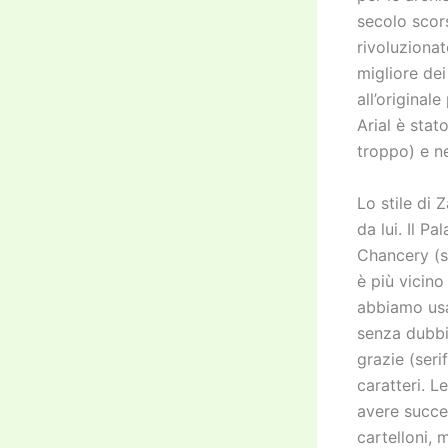
secolo scor
rivoluzionat
migliore de
all’original
Arial è sta
troppo) e ne
Lo stile di 
da lui. Il P
Chancery (s
è più vicino
abbiamo usat
senza dubbi
grazie (seri
caratteri. L
avere succe
cartelloni, 