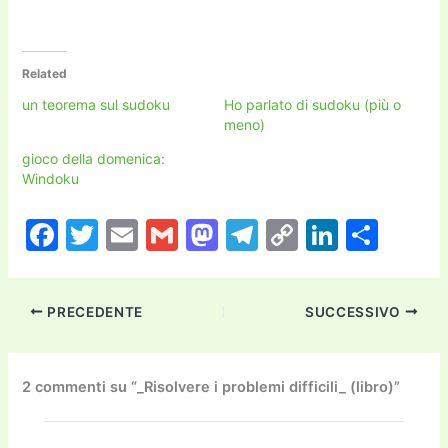
Related
un teorema sul sudoku
Ho parlato di sudoku (più o
meno)
gioco della domenica:
Windoku
F
T
E
G
M
T
C
Li
C
a
w
m
m
a
el
o
n
o
c
itt
ai
ai
st
e
p
k
n
PRECEDENTE
SUCCESSIVO
e
er
l
l
o
gr
y
e
di
b
d
a
Li
dI
vi
o
o
m
n
n
di
2 commenti su “_Risolvere i problemi difficili_ (libro)”
o
n
k