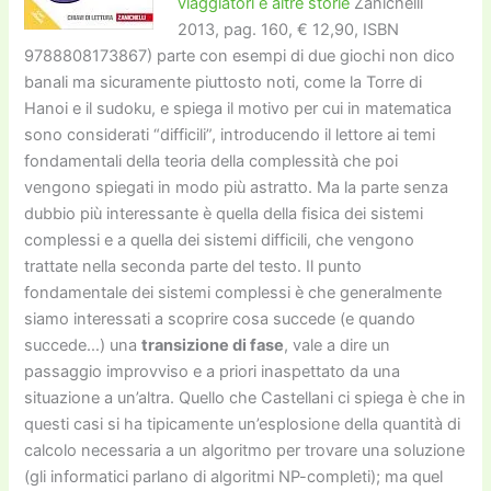
viaggiatori e altre storie
Zanichelli
2013, pag. 160, € 12,90, ISBN
9788808173867) parte con esempi di due giochi non dico
banali ma sicuramente piuttosto noti, come la Torre di
Hanoi e il sudoku, e spiega il motivo per cui in matematica
sono considerati “difficili”, introducendo il lettore ai temi
fondamentali della teoria della complessità che poi
vengono spiegati in modo più astratto. Ma la parte senza
dubbio più interessante è quella della fisica dei sistemi
complessi e a quella dei sistemi difficili, che vengono
trattate nella seconda parte del testo. Il punto
fondamentale dei sistemi complessi è che generalmente
siamo interessati a scoprire cosa succede (e quando
succede…) una
transizione di fase
, vale a dire un
passaggio improvviso e a priori inaspettato da una
situazione a un’altra. Quello che Castellani ci spiega è che in
questi casi si ha tipicamente un’esplosione della quantità di
calcolo necessaria a un algoritmo per trovare una soluzione
(gli informatici parlano di algoritmi NP-completi); ma quel