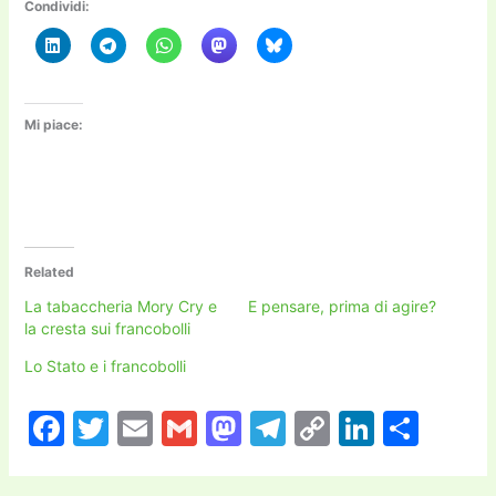
Condividi:
Mi piace:
Related
La tabaccheria Mory Cry e
E pensare, prima di agire?
la cresta sui francobolli
Lo Stato e i francobolli
F
T
E
G
M
T
C
Li
C
a
w
m
m
a
el
o
n
o