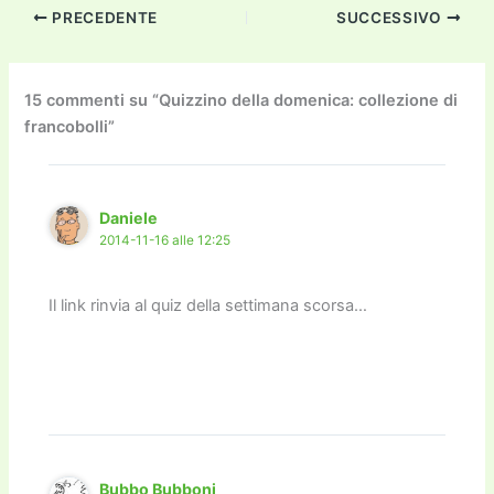
c
itt
ai
ai
st
e
p
k
n
PRECEDENTE
SUCCESSIVO
e
er
l
l
o
gr
y
e
di
b
d
a
Li
dI
vi
o
o
m
n
n
di
15 commenti su “Quizzino della domenica: collezione di
francobolli”
o
n
k
k
Daniele
2014-11-16 alle 12:25
Il link rinvia al quiz della settimana scorsa…
Bubbo Bubboni