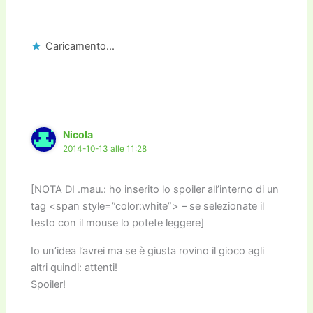
N e avvicinato quelli che come somma fanno 10,
lasciando il centrale 5 in entrambe le righe…)
Caricamento...
Nicola
2014-10-13 alle 11:28
[NOTA DI .mau.: ho inserito lo spoiler all’interno di un
tag <span style=”color:white”> – se selezionate il
testo con il mouse lo potete leggere]
Io un’idea l’avrei ma se è giusta rovino il gioco agli
altri quindi: attenti!
Spoiler!
Non hai detto che le due righe debbano essere