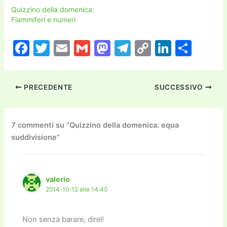
Quizzino della domenica:
Fiammiferi e numeri
F
T
E
G
M
T
C
Li
C
a
w
m
m
a
el
o
n
o
c
itt
ai
ai
st
e
p
k
n
PRECEDENTE
SUCCESSIVO
e
er
l
l
o
gr
y
e
di
b
d
a
Li
dI
vi
o
o
m
n
n
di
7 commenti su “Quizzino della domenica: equa
suddivisione”
o
n
k
k
valerio
2014-10-12 alle 14:40
Non senza barare, direi!