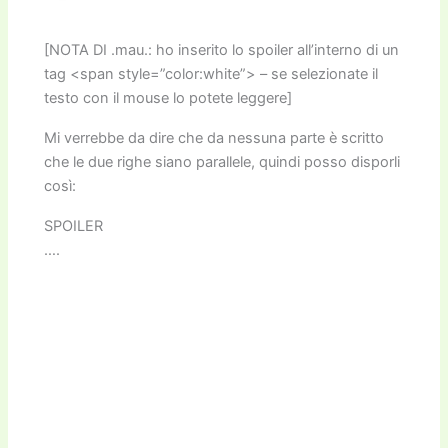
[NOTA DI .mau.: ho inserito lo spoiler all’interno di un
tag <span style=”color:white”> – se selezionate il
testo con il mouse lo potete leggere]
Mi verrebbe da dire che da nessuna parte è scritto
che le due righe siano parallele, quindi posso disporli
così:
SPOILER
….
2
8
4
6
51937
(ho ricordato Gauss per la somma dei numeri da 1 a