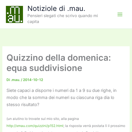
Vai
Notiziole di .mau.
al
Pensieri slegati che scrivo quando mi
contenuto
capita
Quizzino della domenica:
equa suddivisione
Di
.mau.
/
2014-10-12
Siete capaci a disporre i numeri da 1 a 9 su due righe, in
modo che la somma dei numeri su ciascuna riga dia lo
stesso risultato?
(un aiutino lo trovate sul mio sito, alla pagina
http://xmau.com/quizzini/p152.html
; la risposta verrà postata lì il prossimo