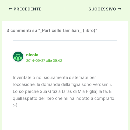
c
itt
ai
ai
st
e
p
k
n
PRECEDENTE
SUCCESSIVO
e
er
l
l
o
gr
y
e
di
b
d
a
Li
dI
vi
o
o
m
n
n
di
3 commenti su “_Particelle familiari_ (libro)”
o
n
k
k
nicola
2014-09-27 alle 09:42
Inventate o no, sicuramente sistemate per
l’occasione, le domande della figlia sono verosimili.
Lo so perché Sua Grazia (alias di Mia Figlia) le fa. E
quell’aspetto del libro che mi ha indotto a comprarlo.
:-)