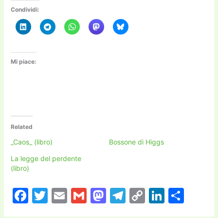
Condividi:
Mi piace:
Related
_Caos_ (libro)
Bossone di Higgs
La legge del perdente
(libro)
F
T
E
G
M
T
C
Li
C
a
w
m
m
a
el
o
n
o