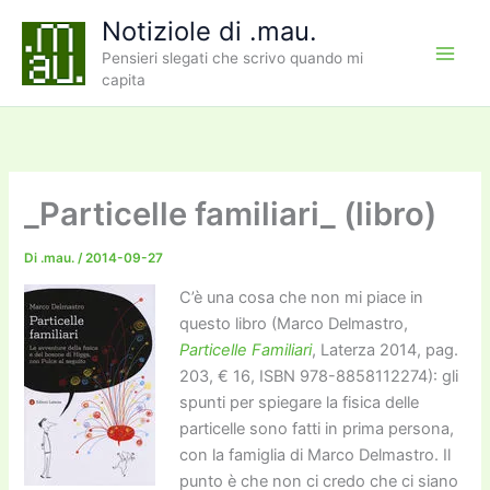
Vai
Notiziole di .mau.
al
Pensieri slegati che scrivo quando mi
contenuto
capita
_Particelle familiari_ (libro)
Di
.mau.
/
2014-09-27
C’è una cosa che non mi piace in
questo libro (Marco Delmastro,
Particelle Familiari
, Laterza 2014, pag.
203, € 16, ISBN 978-8858112274): gli
spunti per spiegare la fisica delle
particelle sono fatti in prima persona,
con la famiglia di Marco Delmastro. Il
punto è che non ci credo che ci siano