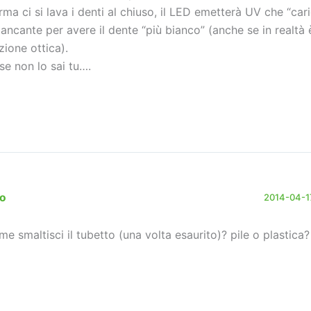
rma ci si lava i denti al chiuso, il LED emetterà UV che “car
iancante per avere il dente “più bianco” (anche se in realtà 
zione ottica).
 se non lo sai tu….
no
2014-04-17
me smaltisci il tubetto (una volta esaurito)? pile o plastica?