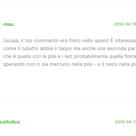
.mau.
2014-04-18
(scusa, il tuo commento era finito nello spam) È interess
come il tubetto abbia il tappo ma anche una seconda part
che è quella con le pile e i led; probabilmente quella finir
sperando non ci sia mercurio nella pila – e il resto nella pl
cattolico
2014-04-17