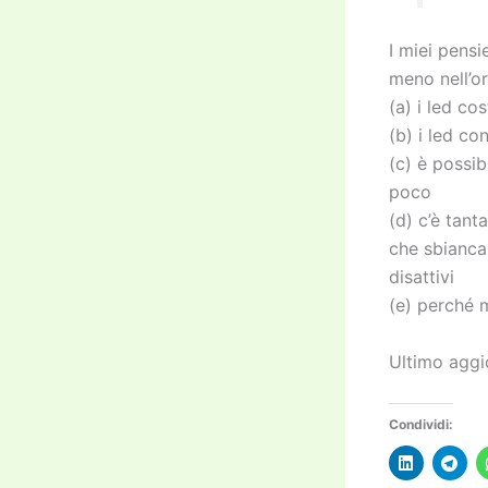
I miei pensi
meno nell’or
(a) i led c
(b) i led c
(c) è possi
poco
(d) c’è tan
che sbianca
disattivi
(e) perché m
Ultimo aggi
Condividi: