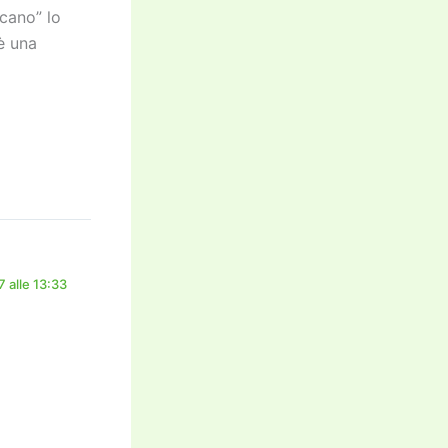
icano” lo
è una
 alle 13:33