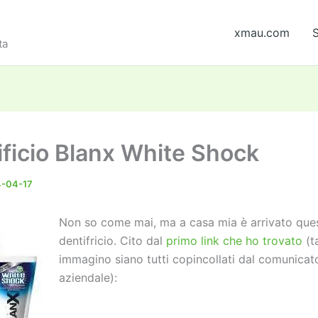
xmau.com
S
ta
ificio Blanx White Shock
4-04-17
Non so come mai, ma a casa mia è arrivato que
dentifricio. Cito dal
primo link che ho trovato
(t
immagino siano tutti copincollati dal comunica
aziendale):