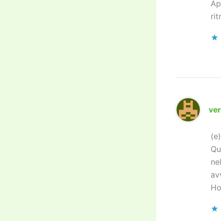
Ap
ri
ve
(e
Qu
ne
av
Ho