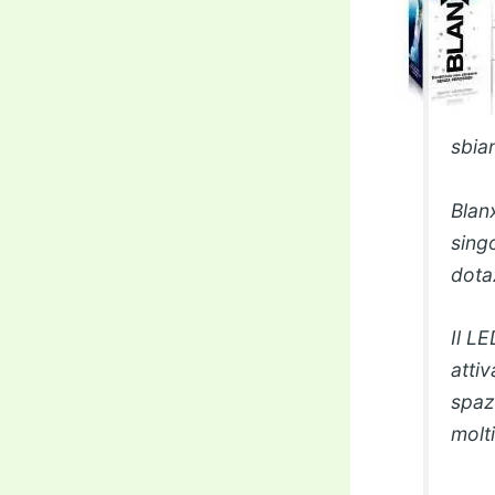
sbia
Blan
sing
dota
Il L
atti
spazz
molti