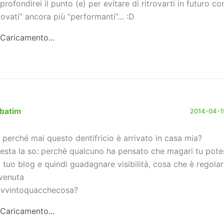
profondirei il punto (e) per evitare di ritrovarti in futuro con
trovati” ancora più “performanti”… :D
Caricamento...
rbatim
2014-04-19
) perché mai questo dentifricio è arrivato in casa mia?
esta la so: perchè qualcuno ha pensato che magari tu potes
l tuo blog e quindi guadagnare visibilità, cosa che è regol
venuta
vvintoquacchecosa?
Caricamento...