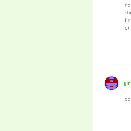
no
sb
fin
e)
gi
co