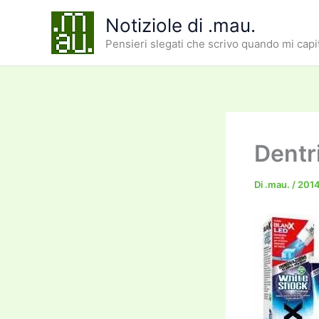
Vai
Notiziole di .mau.
al
Pensieri slegati che scrivo quando mi capi
contenuto
Dentr
Di
.mau.
/
201