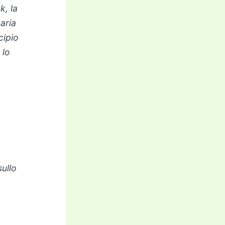
k, la
aria
cipio
 lo
sullo