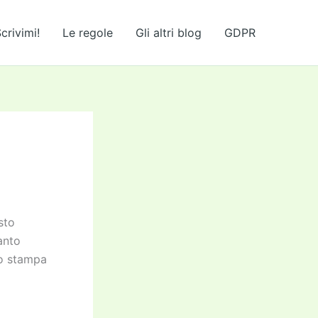
crivimi!
Le regole
Gli altri blog
GDPR
sto
anto
to stampa