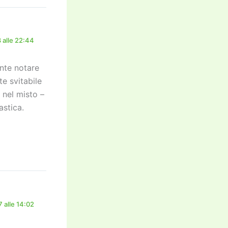
 alle 22:44
ante notare
e svitabile
à nel misto –
astica.
 alle 14:02