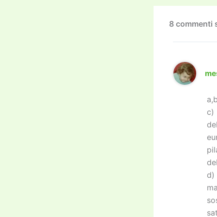
o
k
8 commenti s
me
a,
c)
de
eu
pi
del
d)
ma
so
sa