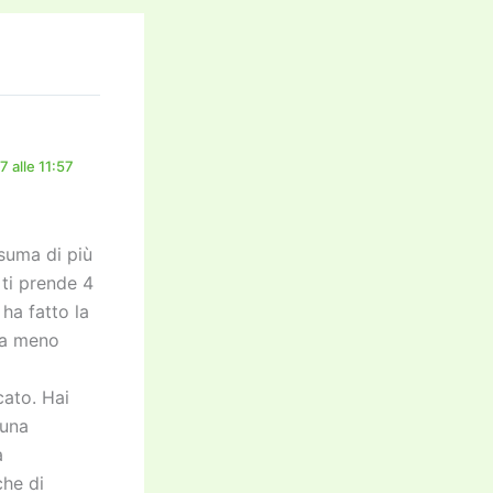
 alle 11:57
suma di più
 ti prende 4
 ha fatto la
ta meno
cato. Hai
 una
a
che di