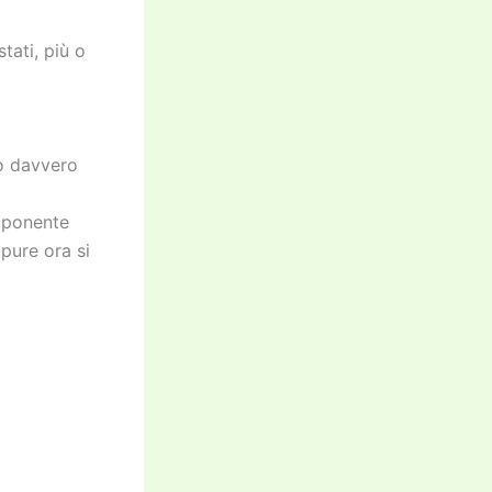
tati, più o
no davvero
omponente
pure ora si