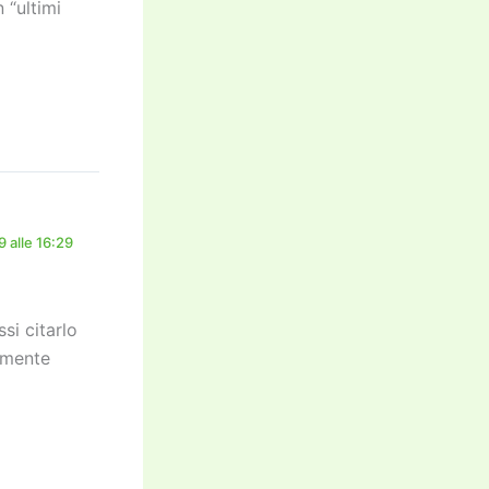
 “ultimi
 alle 16:29
si citarlo
armente