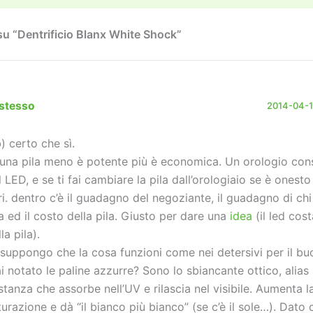
n
k
u “Dentrificio Blanx White Shock”
stesso
2014-04-17
b) certo che sì.
 una pila meno è potente più è economica. Un orologio con
l LED, e se ti fai cambiare la pila dall’orologiaio se è onesto
ri. dentro c’è il guadagno del negoziante, il guadagno di chi
la ed il costo della pila. Giusto per dare una
idea
(il led cos
la pila).
 suppongo che la cosa funzioni come nei detersivi per il bu
i notato le paline azzurre? Sono lo sbiancante ottico, alias
stanza che assorbe nell’UV e rilascia nel visibile. Aumenta l
turazione e dà “il bianco più bianco” (se c’è il sole…). Dato 