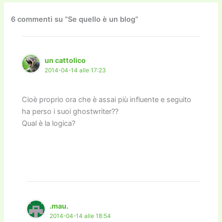
b
d
a
Li
dI
vi
o
o
m
n
n
di
6 commenti su “Se quello è un blog”
o
n
k
k
un cattolico
2014-04-14 alle 17:23
Cioè proprio ora che è assai più influente e seguito
ha perso i suoi ghostwriter??
Qual è la logica?
.mau.
2014-04-14 alle 18:54