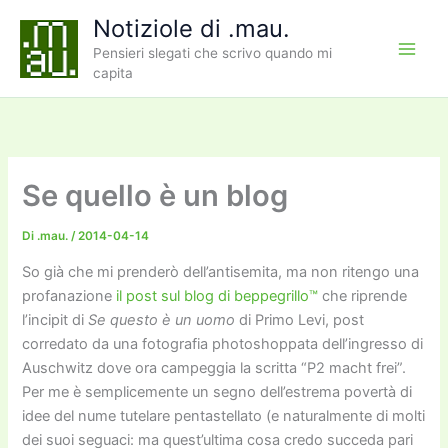
Vai
Notiziole di .mau.
al
Pensieri slegati che scrivo quando mi
contenuto
capita
Se quello è un blog
Di
.mau.
/
2014-04-14
So già che mi prenderò dell’antisemita, ma non ritengo una
profanazione
il post sul blog di beppegrillo™
che riprende
l’incipit di
Se questo è un uomo
di Primo Levi, post
corredato da una fotografia photoshoppata dell’ingresso di
Auschwitz dove ora campeggia la scritta “P2 macht frei”.
Per me è semplicemente un segno dell’estrema povertà di
idee del nume tutelare pentastellato (e naturalmente di molti
dei suoi seguaci: ma quest’ultima cosa credo succeda pari