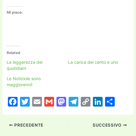
Mi piace:
Related
La leggerezza dei
La carica dei cento e uno
quotidiani
Le Notiziole sono
maggiorenni!
F
T
E
G
M
T
C
Li
C
a
w
m
m
a
el
o
n
o
c
itt
ai
ai
st
e
p
k
n
PRECEDENTE
SUCCESSIVO
e
er
l
l
o
gr
y
e
di