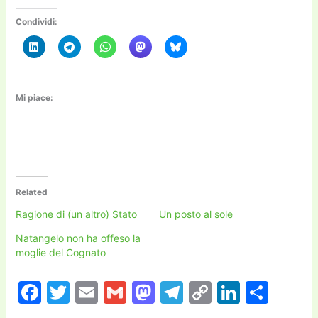
Condividi:
Mi piace:
Related
Ragione di (un altro) Stato
Un posto al sole
Natangelo non ha offeso la
moglie del Cognato
F
T
E
G
M
T
C
Li
C
a
w
m
m
a
el
o
n
o