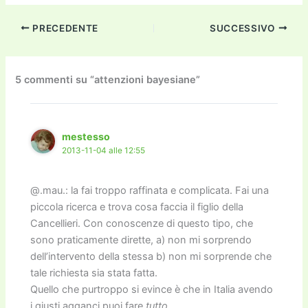
c
itt
ai
ai
st
e
p
k
n
PRECEDENTE
SUCCESSIVO
e
er
l
l
o
gr
y
e
di
b
d
a
Li
dI
vi
o
o
m
n
n
di
5 commenti su “attenzioni bayesiane”
o
n
k
k
mestesso
2013-11-04 alle 12:55
@.mau.: la fai troppo raffinata e complicata. Fai una
piccola ricerca e trova cosa faccia il figlio della
Cancellieri. Con conoscenze di questo tipo, che
sono praticamente dirette, a) non mi sorprendo
dell’intervento della stessa b) non mi sorprende che
tale richiesta sia stata fatta.
Quello che purtroppo si evince è che in Italia avendo
i giusti agganci puoi fare
tutto
.