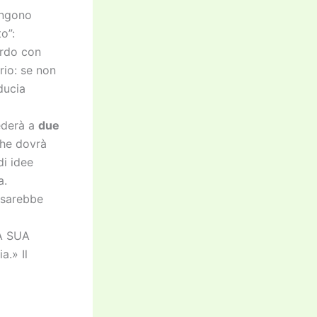
engono
o”:
ordo con
rio: se non
ducia
iederà a
due
 che dovrà
di idee
a.
, sarebbe
LA SUA
a.» Il