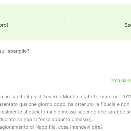
tt
ai
ai
st
e
p
k
n
er
l
l
o
gr
y
e
di
d
a
Li
dI
vi
bro)
Se
o
m
n
n
di
n
k
u “spariglio?”
2013-03-30
n ho capito il ps: il Governo Monti è stato formato nel 2011,
esentato qualche giorno dopo, ha ottenuto la fiducia e non 
rmalmente sfiduciato (si è dimesso sapendo che sarebbe s
iduciato se non si fosse appunto dimesso).
 ragionamento di Napo fila, cosa intendevi dire?