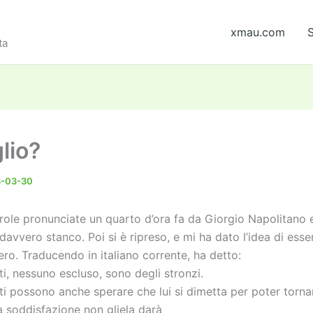
xmau.com
S
ta
lio?
3-03-30
role pronunciate un quarto d’ora fa da Giorgio Napolitano 
avvero stanco. Poi si è ripreso, e mi ha dato l’idea di ess
ro. Traducendo in italiano corrente, ha detto:
iti, nessuno escluso, sono degli stronzi.
iti possono anche sperare che lui si dimetta per poter torna
a soddisfazione non gliela darà