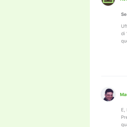
Se
Uf
di
qu
Ma
E,
Pr
qu