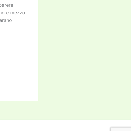
parere
nno e mezzo.
 erano