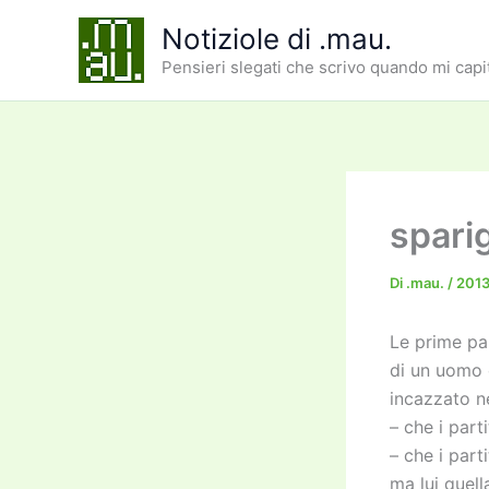
Vai
Notiziole di .mau.
al
Pensieri slegati che scrivo quando mi capi
contenuto
sparig
Di
.mau.
/
201
Le prime pa
di un uomo d
incazzato ne
– che i part
– che i part
ma lui quell