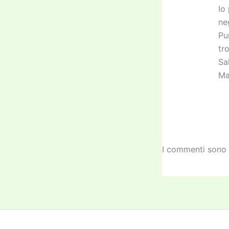
Io
ne
Pu
tr
Sal
Ma
I commenti sono 