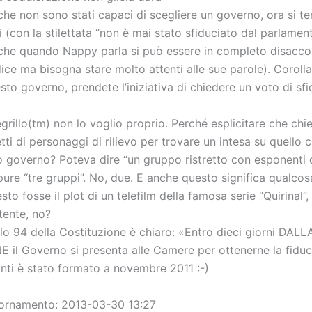
 che non sono stati capaci di scegliere un governo, ora si t
 (con la stilettata “non è mai stato sfiduciato dal parlament
 che quando Nappy parla si può essere in completo disacc
ice ma bisogna stare molto attenti alle sue parole). Corolla
sto governo, prendete l’iniziativa di chiedere un voto di sfi
grillo(tm) non lo voglio proprio. Perché esplicitare che ch
etti di personaggi di rilievo per trovare un intesa su quello
vo governo? Poteva dire “un gruppo ristretto con esponenti 
ure “tre gruppi”. No, due. E anche questo significa qualcos
sto fosse il plot di un telefilm della famosa serie “Quirinal”
tente, no?
colo 94 della Costituzione è chiaro: «Entro dieci giorni DAL
il Governo si presenta alle Camere per ottenerne la fiduci
ti è stato formato a novembre 2011 :-)
iornamento: 2013-03-30 13:27