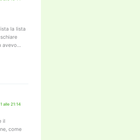
sta la lista
ischiare
non avevo…
 alle 21:14
 il
one, come