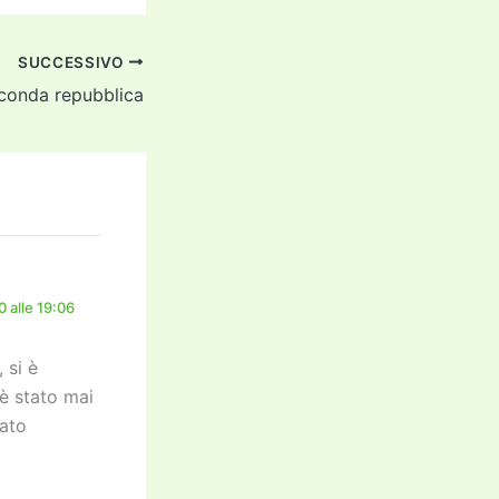
SUCCESSIVO
conda repubblica
 alle 19:06
 si è
è stato mai
tato