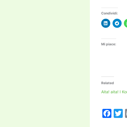
Condividi:
Mi piace:
Related
Aita! aita! I K
F
a