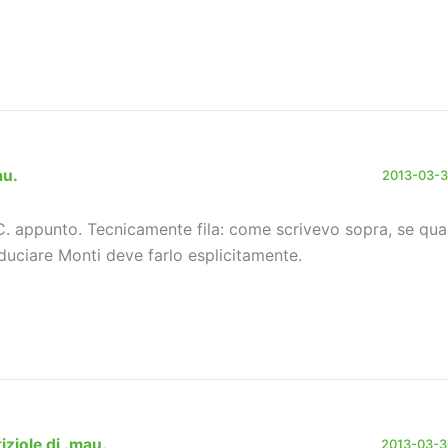
au.
2013-03-30
. appunto. Tecnicamente fila: come scrivevo sopra, se qua
iduciare Monti deve farlo esplicitamente.
iziole di .mau.
2013-03-30