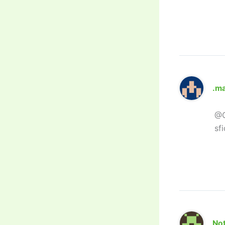
.m
@C
sf
Not