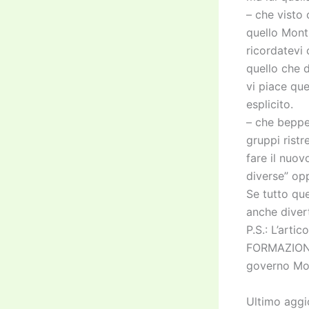
– che visto
quello Monti
ricordatevi
quello che d
vi piace que
esplicito.
– che beppe
gruppi ristr
fare il nuo
diverse” opp
Se tutto que
anche diver
P.S.: L’arti
FORMAZIONE 
governo Mon
Ultimo agg