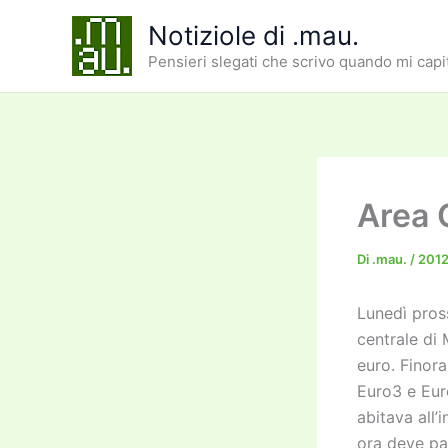
Vai
Notiziole di .mau.
al
Pensieri slegati che scrivo quando mi capi
contenuto
Area 
Di
.mau.
/
2012
Lunedì pross
centrale di 
euro. Finora
Euro3 e Euro
abitava all
ora deve pa