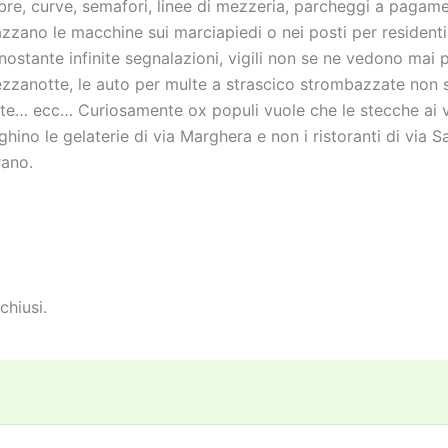
bre, curve, semafori, linee di mezzeria, parcheggi a pagam
azzano le macchine sui marciapiedi o nei posti per resident
nostante infinite segnalazioni, vigili non se ne vedono mai 
zzanotte, le auto per multe a strascico strombazzate non 
ste… ecc… Curiosamente ox populi vuole che le stecche ai vi
ghino le gelaterie di via Marghera e non i ristoranti di via S
rano.
chiusi.