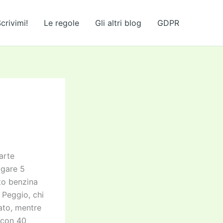
crivimi!
Le regole
Gli altri blog
GDPR
arte
agare 5
uto benzina
 Peggio, chi
ato, mentre
 con 40