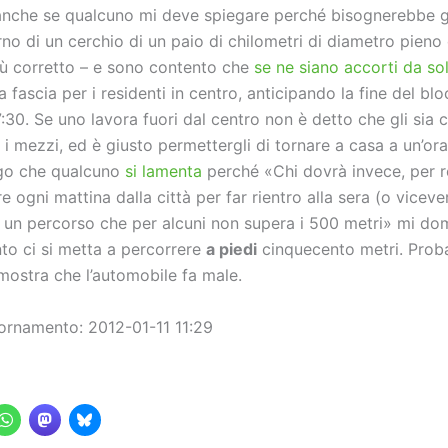
(anche se qualcuno mi deve spiegare perché bisognerebbe gi
erno di un cerchio di un paio di chilometri di diametro pieno
Più corretto – e sono contento che
se ne siano accorti da sol
a fascia per i residenti in centro, anticipando la fine del bl
7:30. Se uno lavora fuori dal centro non è detto che gli si
 i mezzi, ed è giusto permettergli di tornare a casa a un’ora
go che qualcuno
si lamenta
perché «Chi dovrà invece, per re
re ogni mattina dalla città per far rientro alla sera (o viceve
r un percorso che per alcuni non supera i 500 metri» mi d
nto ci si metta a percorrere
a piedi
cinquecento metri. Prob
imostra che l’automobile fa male.
ornamento: 2012-01-11 11:29