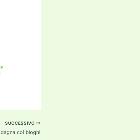
ta
e
SUCCESSIVO
dagna coi blogh!