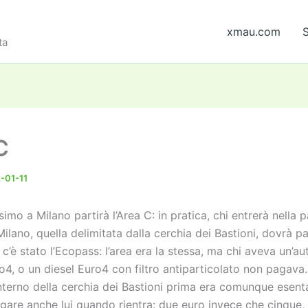
xmau.com
S
ta
C
-01-11
imo a Milano partirà l’Area C: in pratica, chi entrerà nella p
Milano, quella delimitata dalla cerchia dei Bastioni, dovrà p
 c’è stato l’Ecopass: l’area era la stessa, ma chi aveva un’a
4, o un diesel Euro4 con filtro antiparticolato non pagava.
’interno della cerchia dei Bastioni prima era comunque esent
gare anche lui quando rientra: due euro invece che cinque,