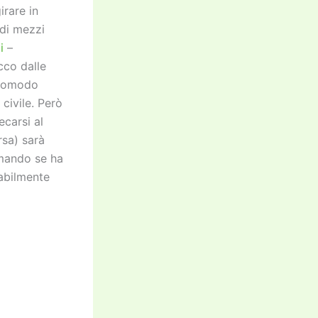
rare in
 di mezzi
i
–
occo dalle
a comodo
 civile. Però
carsi al
rsa) sarà
omando se ha
abilmente