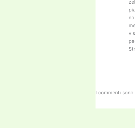
ze
pi
no
me
vi
pa
St
I commenti sono 