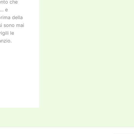
ento che
i… e
prima della
si sono mai
gili le
anzio.