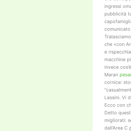
ingressi om
pubblicità t
capofamiglia
comunicato 
Tralasciam
che «con Ar
e rispecchia
macchine più
invece cos’è
Maran
pesa
cornice: sto
“casualment
Lassini. Vi 
Ecco con chi
Detto quest
migliorati: 
dall’Area C 