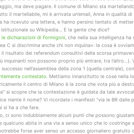
aggio, ma deve pagare. Il comune di Milano sta martellando
utto il martellabile, mi è arrivata un’email, Anna in qualità di
 ha ricevuto una lettera, e hanno persino tentato di mettere
istituzionale su Wikipedia… E la gente che dice?
o
le dichiarazioni di Formigoni
, che nella sua intelligenza ha
ea C si discrimina anche chi non inquina»: la cosa è ovvia
 il risultato dei referendum consultivi della scorsa primavera
 inquinanti non possono proprio più entrare, tra l’altro…).
 successo nell’assemblea della zona 1 (quella centrale), con
ntemente contestato
. Mettiamo innanzitutto le cose nella l
ricamente il centro di Milano è la zona che vota più a destr
e” si scopre che la contestazione è guidata da tale avvoc
dice niente il nome? Vi ricordate i manifesti “via le BR dalle 
 si ha a che fare.
o, ci sono indubbiamente alcuni punti che possono giusta
se qualcuno abita in una via a senso unico che lo costringe 
potrebbe forse aver senso un accesso giornaliero gratuito d