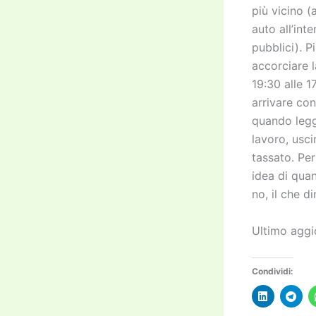
più vicino 
auto all’int
pubblici). 
accorciare l
19:30 alle 1
arrivare con
quando leg
lavoro, usci
tassato. Pe
idea di qua
no, il che d
Ultimo aggi
Condividi: