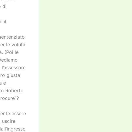
 di
 il
 sentenziato
mente voluta
. (Poi le
 Vediamo
 l’assessore
oro giusta
a e
ato Roberto
procure”?
mente essere
a uscire
all’ingresso