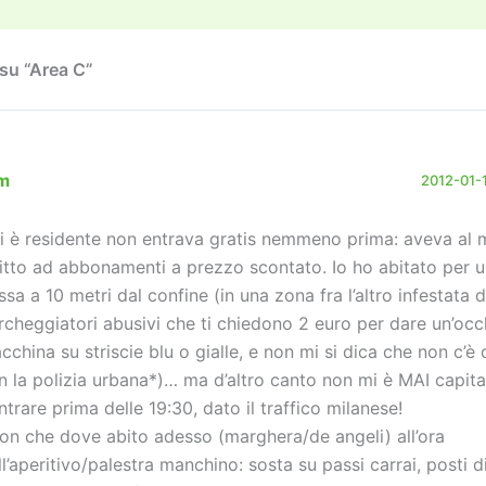
o
m
n
n
di
n
k
su “Area C”
m
2012-01-1
i è residente non entrava gratis nemmeno prima: aveva al
ritto ad abbonamenti a prezzo scontato. Io ho abitato per 
ssa a 10 metri dal confine (in una zona fra l’altro infestata 
rcheggiatori abusivi che ti chiedono 2 euro per dare un’occh
cchina su striscie blu o gialle, e non mi si dica che non c’è
n la polizia urbana*)… ma d’altro canto non mi è MAI capita
entrare prima delle 19:30, dato il traffico milanese!
on che dove abito adesso (marghera/de angeli) all’ora
ll’aperitivo/palestra manchino: sosta su passi carrai, posti di