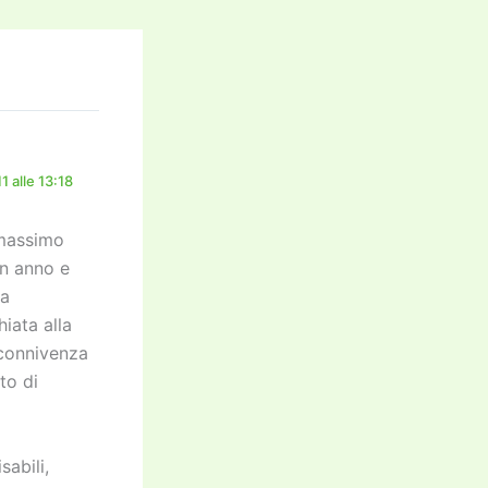
1 alle 13:18
 massimo
un anno e
da
iata alla
 connivenza
to di
sabili,