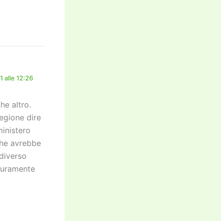
 alle 12:26
he altro.
egione dire
ministero
che avrebbe
 diverso
icuramente