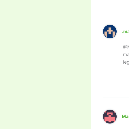
.m
@M
ma
le
Ma