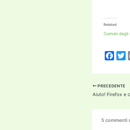
Related
Cumulo degli 
F
a
c
i
e
PRECEDENTE
b
Aiuto! Firefox e 
o
o
k
5 commenti s