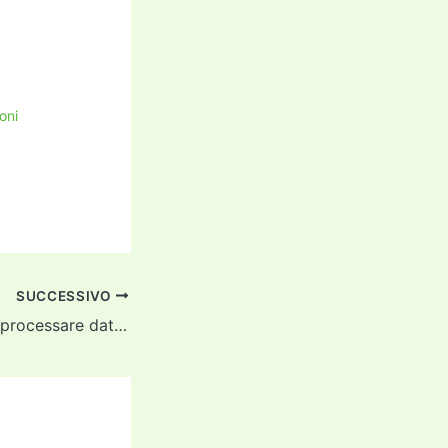
oni
SUCCESSIVO
Quanto è difficile processare dati online