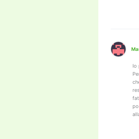
Ma
Io
Pe
ch
re
fa
po
al