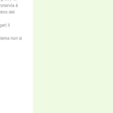
rotervia è
mbro del
ari il
blema non si