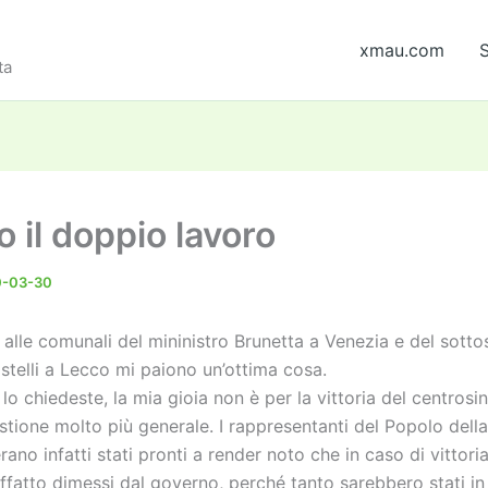
xmau.com
S
ta
 il doppio lavoro
0-03-30
 alle comunali del mininistro Brunetta a Venezia e del sotto
stelli a Lecco mi paiono un’ottima cosa.
lo chiedeste, la mia gioia non è per la vittoria del centrosin
tione molto più generale. I rappresentanti del Popolo della
rano infatti stati pronti a render noto che in caso di vittoria
ffatto dimessi dal governo, perché tanto sarebbero stati in