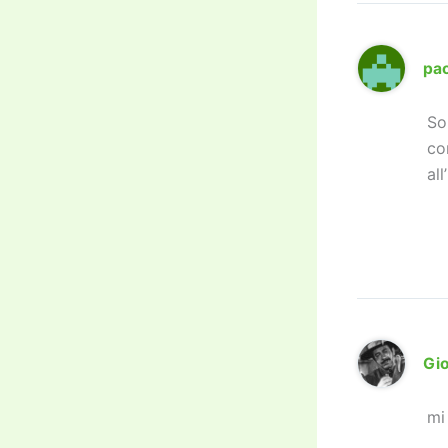
pa
So
co
all
Gio
mi