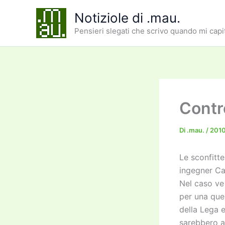
Vai
Notiziole di .mau.
al
Pensieri slegati che scrivo quando mi capi
contenuto
Contro
Di
.mau.
/
201
Le sconfitte
ingegner Ca
Nel caso ve 
per una ques
della Lega e
sarebbero a