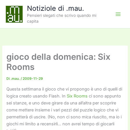
Vai
Notiziole di .mau.
al
Pensieri slegati che scrivo quando mi
contenuto
capita
gioco della domenica: Six
Rooms
Di
.mau.
/
2009-11-29
Questa settimana il gioco che vi propongo è uno di quelli di
logica creato usando Flash. In
Six Rooms
ci sono appunto
sei stanze, e uno deve girare da una all’altra per scoprire
come mettere insieme i vari pezzi del puzzle logico che vi
permetterà di uscire. (No, non ci sono mica riuscito, ma io i
giochi mi limito a recensirli… non avrei tempo di giocarli