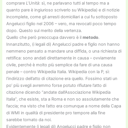
comprare
L’Unità
: sì, ne parlavano tutti al tempo ma a
quanto pare è ingiurioso scriverlo su Wikipedia) e di notizie
incomplete, come gli arresti domiciliari a cui fu sottoposto
Angelucci figlio nel 2006 – vero, ma revocati poco tempo
dopo. Questo sul merito della vertenza.
Quello che però preoccupa davvero è il
metodo
.
Innanzitutto, (i legali di) Angelucci padre e figlio non hanno
nemmeno pensato a mandare una diffida, o una richiesta di
rettifica: sono andati direttamente in causa – ovviamente
civile, perché è molto più semplice da fare di una causa
penale – contro Wikipedia Italia. Wikipedia con la P, sì:
l’indirizzo dell’atto di citazione era quello. Fossimo stati un
po’ più svegli avremmo forse potuto rifiutare l’atto di
citazione dicendo “andate dall’Associazione Wikipedia
Italia”, che esiste, sta a Roma e non so assolutamente che
faccia; ma visto che l’atto era comunque a nome della Capa
di WMI in qualità di presidente pro tempore alla fine
sarebbe tornato da noi.
Evidentemente (i legali di) Angelucci padre e figlio non