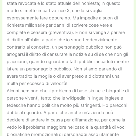
stata revocata e lo stato attuale dell’inchiesta; in questo
modo si mette in cattiva luce X, che lo si voglia
espressamente fare oppure no. Ma impedire a suon di
richieste milionarie per danni di scrivere cose vere e
complete è censura (preventiva). E non si venga a parlare
di diritto all’oblio: a parte che io sono tendenzialmente
contrario al concetto, un personaggio pubblico non può
arrogarsi il diritto di censurare le notizie su di sé che non gli
piacciono, quando riguardano fatti pubblici accaduti mentre
lui era un personaggio pubblico. Non stiamo parlando di
avere tradito la moglie o di aver preso a diciott’anni una
multa per eccesso di velocità!
Alcuni pensano che il problema di base sia nelle biografie di
persone viventi, tanto che le wikipedia in lingua inglese e
tedesche hanno politiche molto più stringenti. Ho parecchi
dubbi al riguardo. A parte che anche un’azienda può
decidere di andare in causa per diffamazione, per come la
vedo io il problema maggiore nel caso è la quantità di voci
biografiche promozionali di personaggi assolutamente