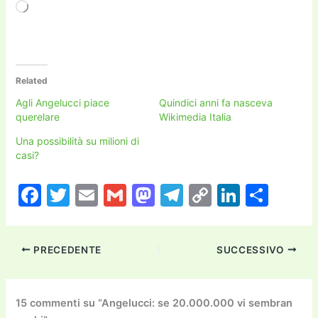
Caricamento
in
corso…
Related
Agli Angelucci piace
Quindici anni fa nasceva
querelare
Wikimedia Italia
Una possibilità su milioni di
casi?
F
T
E
G
M
T
C
Li
C
a
w
m
m
a
el
o
n
o
c
itt
ai
ai
st
e
p
k
n
PRECEDENTE
SUCCESSIVO
e
er
l
l
o
gr
y
e
di
b
d
a
Li
dI
vi
o
o
m
n
n
di
15 commenti su “Angelucci: se 20.000.000 vi sembran