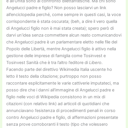
e all’Unità sono al confronto dilettantesche. Ma chi sono
Angelucci padre e figlio? Non posso lasciarvi un link
all’enciclopedia perché, come sempre in questi casi, la voce
corrispondente è stata oscurata; (beh, a dire il vero quella
di Angelucci figlio non è mai stata creata); spero però di
darvi un’idea senza commettere alcun reato comunicandovi
che Angelucci padre è un parlamentare eletto nelle file del
Popolo delle Libertà, mentre Angelucci figlio è attivo nella
gestione delle imprese di famiglia come Tosinvest e
Tosinvest Sanità che è tra l’altro l’editore di
Libero
.
Facendo parte del direttivo Wikimedia Italia uscente ho
letto il testo della citazione; purtroppo non posso
raccontare esplicitamente le varie cattiverie imputateci, ma
posso dire che i danni all’immagine di Angelucci padre e
figlio nelle voci di Wikipedia consistono in un mix di
citazioni (con relativo link) ad articoli di quotidiani che
annunciavano l’esistenza di procedimenti penali in corso
contro Angelucci padre e figlio, di affermazioni presentate
senza prove corroboranti il testo (tipo che volessero