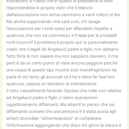
soprattutto a Frieda che in qualità di presidente di WMI
risponderebbe in proprio visto che il bilancio
dell’associazione non arriva nemmeno a venti milioni di lire.
Ma anche supponendo che sarà così, chi ripaga
l’associazione per i soldi spesi per difendersi rispetto a
qualcosa che non ha commesso e Frieda per le probabili
notti insonni? Il problema è proprio qui: io personalmente
credo che (i legali di) Angelucci padre e figlio non abbiano
fatto finta di non sapere ma non sappiano davvero, il che
però è da un certo punto di vista ancora peggiore perché
una causa di questo tipo mostra solo menefreghismo da
parte di chi tanto gli avvocati ce li ha e deve far fare loro
qualcosa, oppure un tentativo di intimidazione.
Il tutto naturalmente facendo l’ipotesi che nelle voci relative
ad Angelucci padre e figlio ci siano espressioni
oggettivamente diffamanti. Ma attenti! Io penso che sia
diffamante scrivere che una persona X è stata posta agli
arresti domiciliari “dimenticandosi” di completare
l’informazione aggiungendo che dopo tot giorni la misura è