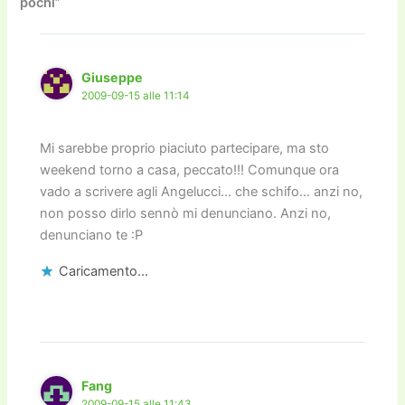
pochi”
o
n
k
k
Giuseppe
2009-09-15 alle 11:14
Mi sarebbe proprio piaciuto partecipare, ma sto
weekend torno a casa, peccato!!! Comunque ora
vado a scrivere agli Angelucci… che schifo… anzi no,
non posso dirlo sennò mi denunciano. Anzi no,
denunciano te :P
Caricamento...
Fang
2009-09-15 alle 11:43