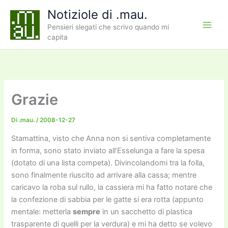
Vai
Notiziole di .mau.
al
Pensieri slegati che scrivo quando mi
contenuto
capita
Grazie
Di
.mau.
/
2008-12-27
Stamattina, visto che Anna non si sentiva completamente
in forma, sono stato inviato all’Esselunga a fare la spesa
(dotato di una lista competa). Divincolandomi tra la folla,
sono finalmente riuscito ad arrivare alla cassa; mentre
caricavo la roba sul rullo, la cassiera mi ha fatto notare che
la confezione di sabbia per le gatte si era rotta (appunto
mentale: metterla
sempre
in un sacchetto di plastica
trasparente di quelli per la verdura) e mi ha detto se volevo