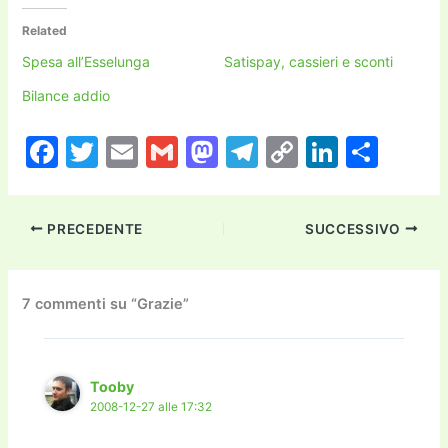
Related
Spesa all’Esselunga
Satispay, cassieri e sconti
Bilance addio
F
T
E
G
M
T
C
Li
C
a
w
m
m
a
el
o
n
o
c
itt
ai
ai
st
e
p
k
n
PRECEDENTE
SUCCESSIVO
e
er
l
l
o
gr
y
e
di
b
d
a
Li
dI
vi
o
o
m
n
n
di
7 commenti su “Grazie”
o
n
k
k
Tooby
2008-12-27 alle 17:32