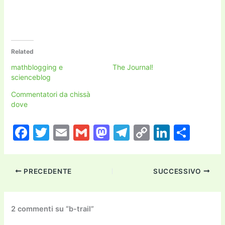
Related
mathblogging e
The Journal!
scienceblog
Commentatori da chissà
dove
F
T
E
G
M
T
C
Li
C
a
w
m
m
a
el
o
n
o
c
itt
ai
ai
st
e
p
k
n
PRECEDENTE
SUCCESSIVO
e
er
l
l
o
gr
y
e
di
b
d
a
Li
dI
vi
o
o
m
n
n
di
2 commenti su “b-trail”