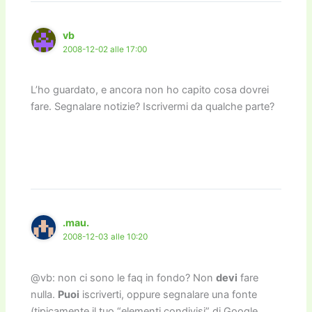
o
n
k
k
vb
2008-12-02 alle 17:00
L’ho guardato, e ancora non ho capito cosa dovrei
fare. Segnalare notizie? Iscrivermi da qualche parte?
.mau.
2008-12-03 alle 10:20
@vb: non ci sono le faq in fondo? Non
devi
fare
nulla.
Puoi
iscriverti, oppure segnalare una fonte
(tipicamente il tuo “elementi condivisi” di Google