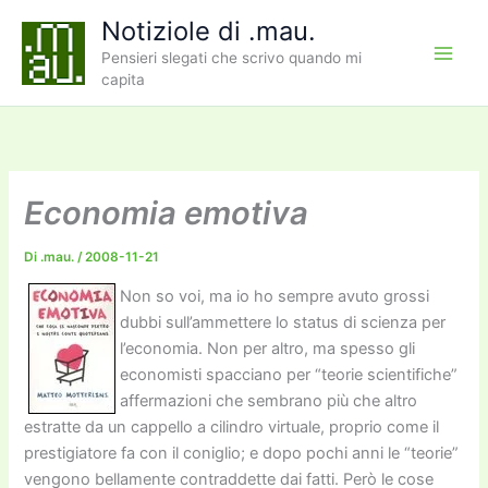
Vai
Notiziole di .mau.
al
Pensieri slegati che scrivo quando mi
contenuto
capita
Economia emotiva
Di
.mau.
/
2008-11-21
Non so voi, ma io ho sempre avuto grossi
dubbi sull’ammettere lo status di scienza per
l’economia. Non per altro, ma spesso gli
economisti spacciano per “teorie scientifiche”
affermazioni che sembrano più che altro
estratte da un cappello a cilindro virtuale, proprio come il
prestigiatore fa con il coniglio; e dopo pochi anni le “teorie”
vengono bellamente contraddette dai fatti. Però le cose