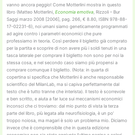
vanno ancora peggio! Come Motterlini mostra in questo
libro (Matteo Motterlini,
Economia emotiva
, Rizzoli – Bur
Saggi marzo 2008 [2006], pag. 266, € 8.80, ISBN 978-88-
17-02231-6), noi umani siamo geneticamente programmati
ad agire contro i parametri economici che pure
professiamo in teoria. Così perdere il biglietto già comprato
per la partita e scoprire di non avere più i soldi tenuti in una
tasca laterale per comprare il biglietto non sono per noi la
stessa cosa, e nel secondo caso siamo più propensi a
comprare comunque il biglietto. (Nota: in quarta di
copertina si specifica che Motterlini è anche responsabile
scientifico del MilanLab, ma si capiva perfettamente dal
testo che è tutto tranne che interista). Il testo è scorrevole
e ben scritto, e aiuta a far luce sui meccanismi economici
inconsci che ci troviamo: dal mio punto di vista la terza
parte del libro, più legata alla neurofisiologia, è un po’
troppo noiosa, ma magari è solo un problema mio. Diciamo
invece che è comprensibile che in questa edizione
economica non sia stata aggiunta l’ultima pagina a colori