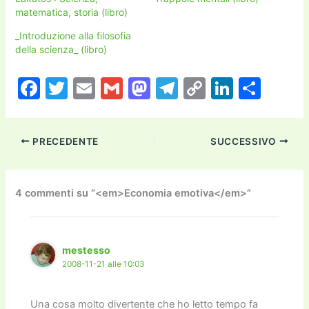
matematica, storia (libro)
_Introduzione alla filosofia
della scienza_ (libro)
F
T
E
G
M
T
C
Li
C
a
w
m
m
a
el
o
n
o
c
itt
ai
ai
st
e
p
k
n
PRECEDENTE
SUCCESSIVO
e
er
l
l
o
gr
y
e
di
b
d
a
Li
dI
vi
o
o
m
n
n
di
4 commenti su “<em>Economia emotiva</em>”
o
n
k
k
mestesso
2008-11-21 alle 10:03
Una cosa molto divertente che ho letto tempo fa