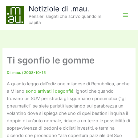
Vai
Notiziole di .mau.
al
Pensieri slegati che scrivo quando mi
contenuto
capita
Ti sgonfio le gomme
Di
.mau.
/
2008-10-15
A quanto leggo dall’edizione milanese di Repubblica, anche
a Milano
sono arrivati i degonflé
: ignoti che quando
trovano un SUV per strada gli sgonfiano i pneumatici (“gli
pneumatici” se siete puristi) lasciando sul parabrezza un
volantino dove si spiega che uno di quei bestioni inquina il
doppio di un’auto normale, riduce a un terzo le possibilità di
sopravvivenza di pedoni e ciclisti investiti, e termina
dicendo che procedono “alla copertura parziale del Suo