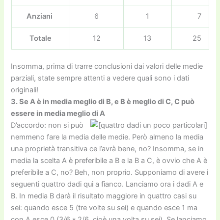
Anziani
6
1
7
Totale
12
13
25
Insomma, prima di trarre conclusioni dai valori delle medie
parziali, state sempre attenti a vedere quali sono i dati
originali!
3. Se A è in media meglio di B, e B è meglio di C, C può
essere in media meglio di A
D’accordo: non si può
nemmeno fare la media delle medie. Però almeno la media
una proprietà transitiva ce l’avrà bene, no? Insomma, se in
media la scelta A è preferibile a B e la B a C, è ovvio che A è
preferibile a C, no? Beh, non proprio. Supponiamo di avere i
seguenti quattro dadi qui a fianco. Lanciamo ora i dadi A e
B. In media B darà il risultato maggiore in quattro casi su
sei: quando esce 5 (tre volte su sei) e quando esce 1 ma
con A esce 0 (3/6 * 2/6, cioè una volta su sei). Se lanciamo