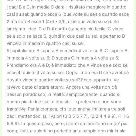
i dadi B e C, in media C darà il risultato maggiore in quattro
casi su sei: quando esce 6 (due volte su sei) e quando esce
2 ma con B esce 1 (4/6 * 3/6, cioè due volte su sei). Se
lanciamo i dadi C e D, il conto è ancora più facile; C vince
se e solo se esce 6, quindi in due casi su sei, e pertanto D
vincerà in media in quattro casi su sei.
Ricapitoliamo: B supera A in media 4 volte su 6; C supera B
in media 4 volte su 6; D supera C in media 4 volte su 6.
Prendiamo ora A e D; è immediato che A vince se e solo se
esce 4, quindi 4 volte su sei. Oops… non era D che avrebbe
dovuto vincere quattro volte su sei? Ecco, appunto. Ve
l’avevo detto di stare attenti. Ancora una volta non c’è
nessun paradosso, in realtà: semplicemente, quando si
hanno più di due scelte possibili le preferenze non sono
transitive. Per la cronaca, ci si può anche limitare a tre soli
dadi, mettendoci su i valori (3 3 5 5 7 7), (2 2 4 4 9 9), (1 1 6
6 8 8). In questo caso, però, i conti da fare sono un po’ più
complicati, e quindi ho preferito un esempio non minimale