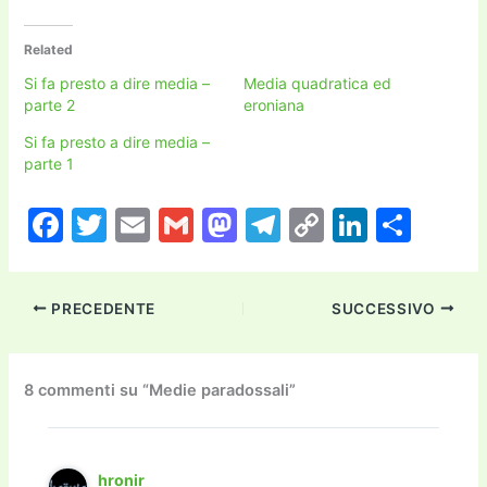
Related
Si fa presto a dire media –
Media quadratica ed
parte 2
eroniana
Si fa presto a dire media –
parte 1
F
T
E
G
M
T
C
Li
C
a
w
m
m
a
el
o
n
o
c
itt
ai
ai
st
e
p
k
n
PRECEDENTE
SUCCESSIVO
e
er
l
l
o
gr
y
e
di
b
d
a
Li
dI
vi
o
o
m
n
n
di
8 commenti su “Medie paradossali”
o
n
k
k
hronir