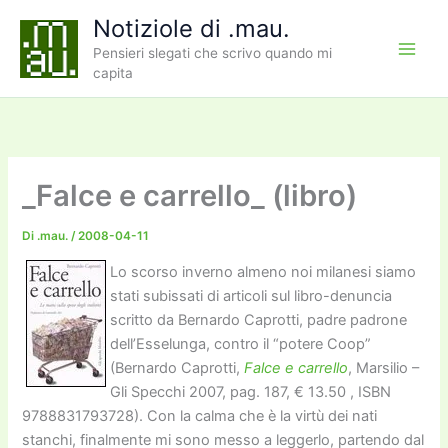
Vai
Notiziole di .mau.
al
Pensieri slegati che scrivo quando mi
contenuto
capita
_Falce e carrello_ (libro)
Di
.mau.
/
2008-04-11
Lo scorso inverno almeno noi milanesi siamo
stati subissati di articoli sul libro-denuncia
scritto da Bernardo Caprotti, padre padrone
dell’Esselunga, contro il “potere Coop”
(Bernardo Caprotti,
Falce e carrello
, Marsilio –
Gli Specchi 2007, pag. 187, € 13.50 , ISBN
9788831793728). Con la calma che è la virtù dei nati
stanchi, finalmente mi sono messo a leggerlo, partendo dal