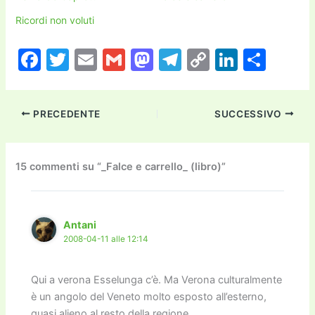
Ricordi non voluti
F
T
E
G
M
T
C
Li
C
a
w
m
m
a
el
o
n
o
c
itt
ai
ai
st
e
p
k
n
PRECEDENTE
SUCCESSIVO
e
er
l
l
o
gr
y
e
di
b
d
a
Li
dI
vi
o
o
m
n
n
di
15 commenti su “_Falce e carrello_ (libro)”
o
n
k
k
Antani
2008-04-11 alle 12:14
Qui a verona Esselunga c’è. Ma Verona culturalmente
è un angolo del Veneto molto esposto all’esterno,
quasi alieno al resto della regione.