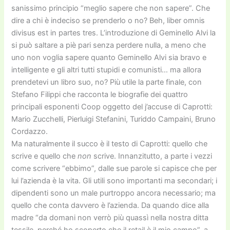
sanissimo principio “meglio sapere che non sapere”. Che
dire a chi è indeciso se prenderlo o no? Beh, liber omnis
divisus est in partes tres. L’introduzione di Geminello Alvi la
si può saltare a piè pari senza perdere nulla, a meno che
uno non voglia sapere quanto Geminello Alvi sia bravo e
intelligente e gli altri tutti stupidi e comunisti… ma allora
prendetevi un libro suo, no? Più utile la parte finale, con
Stefano Filippi che racconta le biografie dei quattro
principali esponenti Coop oggetto del j’accuse di Caprotti:
Mario Zucchelli, Pierluigi Stefanini, Turiddo Campaini, Bruno
Cordazzo.
Ma naturalmente il succo è il testo di Caprotti: quello che
scrive e quello che
non
scrive. Innanzitutto, a parte i vezzi
come scrivere “ebbimo”, dalle sue parole si capisce che per
lui l’azienda è la vita. Gli utili sono importanti ma secondari; i
dipendenti sono un male purtroppo ancora necessario; ma
quello che conta davvero è l’azienda. Da quando dice alla
madre “da domani non verrò più quassì nella nostra ditta
tessile, perché ho scoperto che il retail è il mio campo”, a