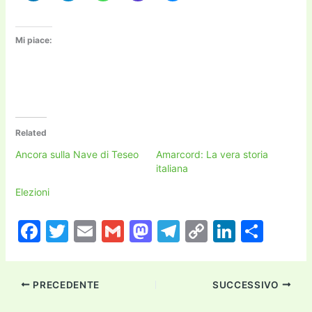
Mi piace:
Related
Ancora sulla Nave di Teseo
Amarcord: La vera storia
italiana
Elezioni
F
T
E
G
M
T
C
Li
C
a
w
m
m
a
el
o
n
o
c
itt
ai
ai
st
e
p
k
n
PRECEDENTE
SUCCESSIVO
e
er
l
l
o
gr
y
e
di