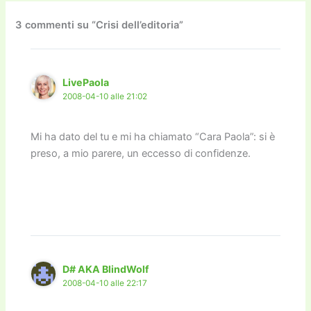
b
d
a
Li
dI
vi
o
o
m
n
n
di
3 commenti su “Crisi dell’editoria”
o
n
k
k
LivePaola
2008-04-10 alle 21:02
Mi ha dato del tu e mi ha chiamato “Cara Paola”: si è
preso, a mio parere, un eccesso di confidenze.
D# AKA BlindWolf
2008-04-10 alle 22:17