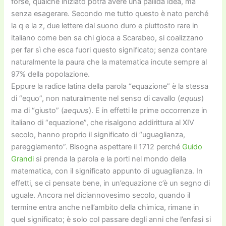
forse, qualche iniziato potrà avere una pallida idea, ma
senza esagerare. Secondo me tutto questo è nato perché
la q e la z, due lettere dal suono duro e piuttosto rare in
italiano come ben sa chi gioca a Scarabeo, si coalizzano
per far sì che esca fuori questo significato; senza contare
naturalmente la paura che la matematica incute sempre al
97% della popolazione.
Eppure la radice latina della parola “equazione” è la stessa
di “equo”, non naturalmente nel senso di cavallo (
equus
)
ma di “giusto” (
aequus
). E in effetti le prime occorrenze in
italiano di “equazione”, che risalgono addirittura al XIV
secolo, hanno proprio il significato di “uguaglianza,
pareggiamento”. Bisogna aspettare il 1712 perché
Guido
Grandi
si prenda la parola e la porti nel mondo della
matematica, con il significato appunto di uguaglianza. In
effetti, se ci pensate bene, in un’equazione c’è un segno di
uguale. Ancora nel diciannovesimo secolo, quando il
termine entra anche nell’ambito della chimica, rimane in
quel significato; è solo col passare degli anni che l’enfasi si