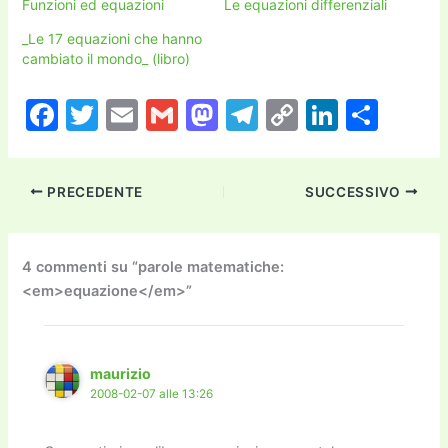
Funzioni ed equazioni
Le equazioni differenziali
_Le 17 equazioni che hanno
cambiato il mondo_ (libro)
F
T
E
G
M
T
C
Li
C
a
w
m
m
a
el
o
n
o
c
itt
ai
ai
st
e
p
k
n
PRECEDENTE
SUCCESSIVO
e
er
l
l
o
gr
y
e
di
b
d
a
Li
dI
vi
o
o
m
n
n
di
4 commenti su “parole matematiche:
<em>equazione</em>”
o
n
k
k
maurizio
2008-02-07 alle 13:26