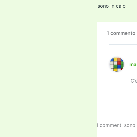
b
sono in calo
o
o
k
1 commento
ma
C’
I commenti sono 