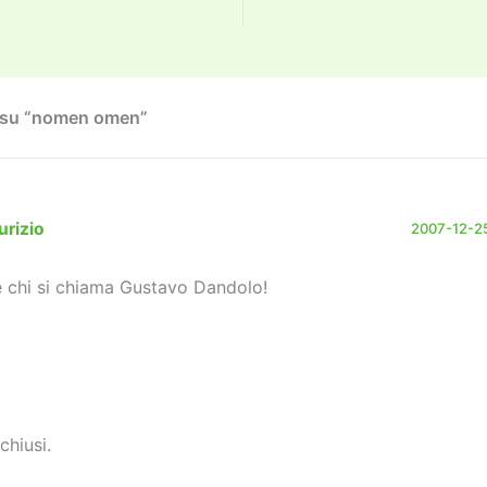
d
a
Li
dI
vi
o
m
n
n
di
n
k
 su “nomen omen”
urizio
2007-12-25
è chi si chiama Gustavo Dandolo!
chiusi.