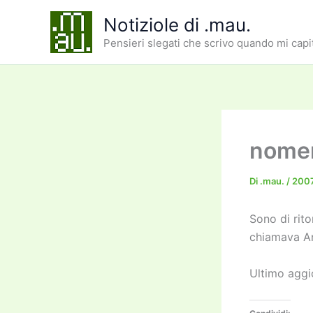
Vai
Notiziole di .mau.
al
Pensieri slegati che scrivo quando mi capi
contenuto
nome
Di
.mau.
/
200
Sono di rit
chiamava An
Ultimo agg