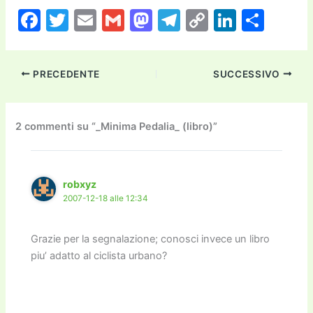
F
T
E
G
M
T
C
Li
C
a
w
m
m
a
el
o
n
o
c
itt
ai
ai
st
e
p
k
n
PRECEDENTE
SUCCESSIVO
e
er
l
l
o
gr
y
e
di
b
d
a
Li
dI
vi
o
o
m
n
n
di
2 commenti su “_Minima Pedalia_ (libro)”
o
n
k
k
robxyz
2007-12-18 alle 12:34
Grazie per la segnalazione; conosci invece un libro
piu’ adatto al ciclista urbano?