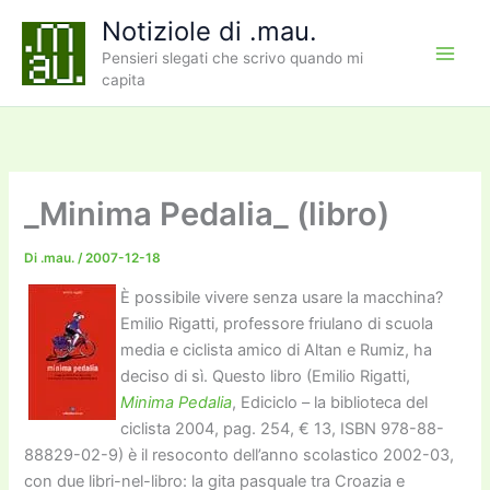
Vai
Notiziole di .mau.
al
Pensieri slegati che scrivo quando mi
contenuto
capita
_Minima Pedalia_ (libro)
Di
.mau.
/
2007-12-18
È possibile vivere senza usare la macchina?
Emilio Rigatti, professore friulano di scuola
media e ciclista amico di Altan e Rumiz, ha
deciso di sì. Questo libro (Emilio Rigatti,
Minima Pedalia
, Ediciclo – la biblioteca del
ciclista 2004, pag. 254, € 13, ISBN 978-88-
88829-02-9) è il resoconto dell’anno scolastico 2002-03,
con due libri-nel-libro: la gita pasquale tra Croazia e