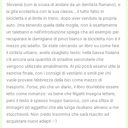
Slovenia (con la scusa di andare da un dentista fiumano), e
la gita scolastica con la sua classe… il tutto fatto in
bicicletta e al limite in treno, dopo aver venduto la propria
auto. (ma tenendo quella della moglie, non è esattamente
un talebano e nell’introduzione spiega che ad esempio per
recuperare le damigiane di pinot bianco la bicicletta non è il
mezzo più adatto. Se state cercando un libro su come fare
il ciclista urbano, avete sbagliato testo: nella bassa friulana
c’è ancora una quantità di stradine secondarie che
vengono utilizzate amabilmente. Al più potrà esservi utile la
sezione finale, con i consigli di vestiario e simili per chi
vuole provare l’ebbrezza della bici come mezzo di
trasporto. Forse, più che un diario, il libro dovrebbe essere
letto come romanzo: va bene che Rigatti insegna lettere,
però il testo è spesso troppo barocco, con una sfilza di
immagini ed aggettivi che alla lunga risultano almeno a me
stucchevoli. Non credo insomma che sarà riuscito ad
acquistare nuovi adepti :-)