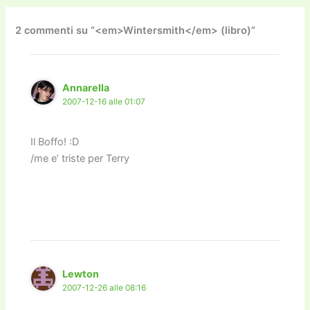
b
d
a
Li
dI
vi
o
o
m
n
n
di
2 commenti su “<em>Wintersmith</em> (libro)”
o
n
k
k
Annarella
2007-12-16 alle 01:07
Il Boffo! :D
/me e’ triste per Terry
Lewton
2007-12-26 alle 08:16