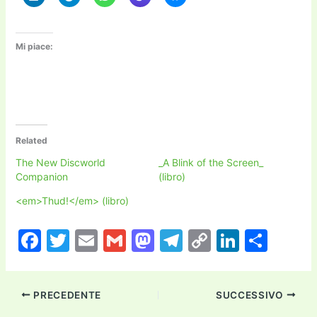
Mi piace:
Related
The New Discworld
_A Blink of the Screen_
Companion
(libro)
<em>Thud!</em> (libro)
F
T
E
G
M
T
C
Li
C
a
w
m
m
a
el
o
n
o
c
itt
ai
ai
st
e
p
k
n
PRECEDENTE
SUCCESSIVO
e
er
l
l
o
gr
y
e
di