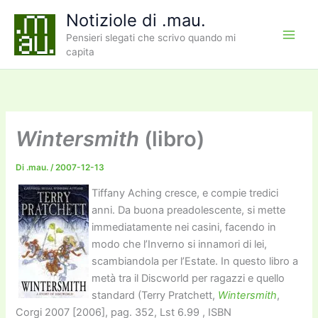
Vai
Notiziole di .mau.
al
Pensieri slegati che scrivo quando mi
contenuto
capita
Wintersmith
(libro)
Di
.mau.
/
2007-12-13
Tiffany Aching cresce, e compie tredici
anni. Da buona preadolescente, si mette
immediatamente nei casini, facendo in
modo che l’Inverno si innamori di lei,
scambiandola per l’Estate. In questo libro a
metà tra il Discworld per ragazzi e quello
standard (Terry Pratchett,
Wintersmith
,
Corgi 2007 [2006], pag. 352, Lst 6.99 , ISBN