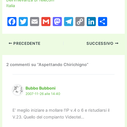
Italia
F
T
E
G
M
T
C
Li
C
a
w
m
m
a
el
o
n
o
c
itt
ai
ai
st
e
p
k
n
PRECEDENTE
SUCCESSIVO
e
er
l
l
o
gr
y
e
di
b
d
a
Li
dI
vi
o
o
m
n
n
di
2 commenti su “Aspettando Chirichigno”
o
n
k
k
Bubbo Bubboni
2007-11-26 alle 14:40
E’ meglio iniziare a mollare l’IP v.4 o 6 e ristudiarsi il
V.23. Quello del compianto Videotel…