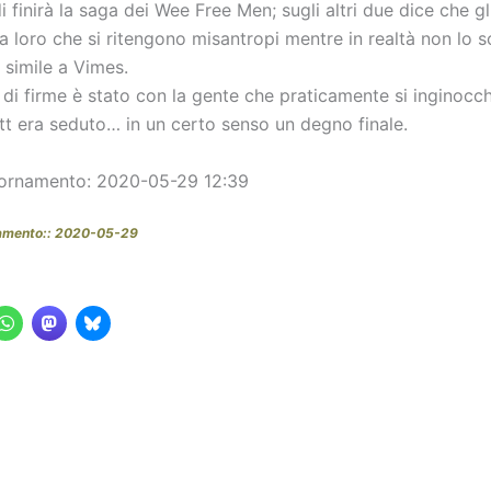
i finirà la saga dei Wee Free Men; sugli altri due dice che gli
a loro che si ritengono misantropi mentre in realtà non lo s
 simile a Vimes.
le di firme è stato con la gente che praticamente si inginocch
tt era seduto… in un certo senso un degno finale.
iornamento: 2020-05-29 12:39
namento:: 2020-05-29