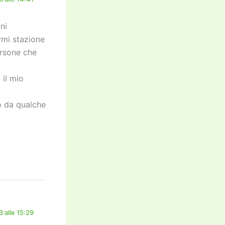
ni
rmi stazione
ersone che
il mio
o da qualche
 alle 15:29