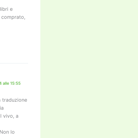
ibri e
ra comprato,
 alle 15:55
a traduzione
ia
l vivo, a
 “Non lo