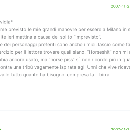
2007-11-23
nvidia*
me previsto le mie grandi manovre per essere a Milano in 
lite ieri mattina a causa del solito “imprevisto”.
e dei personaggi preferiti sono anche i miei, lascio come fa
ercizio per il lettore trovare quali siano. “Horseshit” non mi 
abbia ancora usato, ma “horse piss” sí: non ricordo piú in qu
contra una tribú vagamente ispirata agli Unni che vive rica
vallo tutto quanto ha bisogno, compresa la… birra.
a
2007-11-23