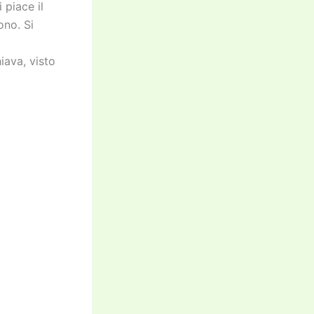
 piace il
ono. Si
iava, visto