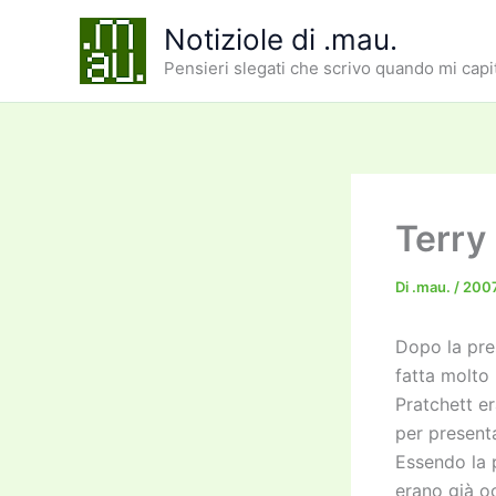
Vai
Notiziole di .mau.
al
Pensieri slegati che scrivo quando mi capi
contenuto
Terry
Di
.mau.
/
2007
Dopo la pre
fatta molto 
Pratchett er
per presen
Essendo la p
erano già oc