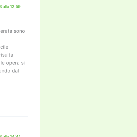
 alle 12:59
serata sono
cile
risulta
ale opera si
vando dal
 alle 14:41