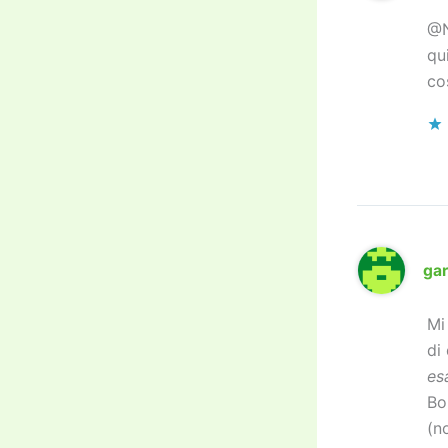
@Ny
qu
co
ga
Mi
di
es
Bo
(no