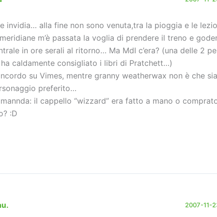
e invidia… alla fine non sono venuta,tra la pioggia e le lezio
meridiane m’è passata la voglia di prendere il treno e gode
ntrale in ore serali al ritorno… Ma MdI c’era? (una delle 2 p
 ha caldamente consigliato i libri di Pratchett…)
ncordo su Vimes, mentre granny weatherwax non è che sia 
rsonaggio preferito…
mannda: il cappello “wizzard” era fatto a mano o comprat
to? :D
au.
2007-11-23