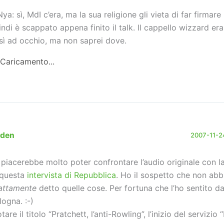
a: sì, MdI c’era, ma la sua religione gli vieta di far firmare l
indi è scappato appena finito il talk. Il cappello wizzard e
sì ad occhio, ma non saprei dove.
Caricamento...
rden
2007-11-24
 piacerebbe molto poter confrontare l’audio originale con l
 questa
intervista di Repubblica
. Ho il sospetto che non abb
attamente
detto quelle cose. Per fortuna che l’ho sentito da
logna. :-)
tare il titolo “Pratchett, l’anti-Rowling”, l’inizio del servizio