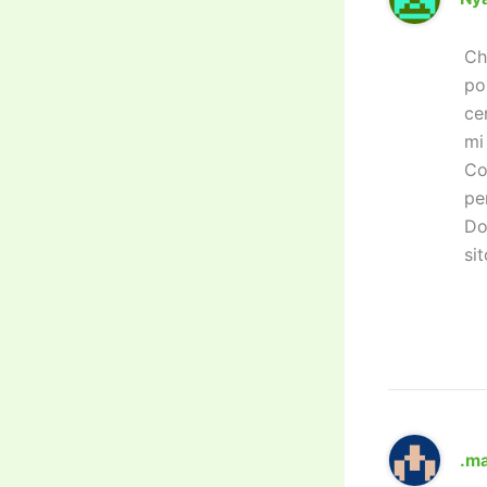
Ch
po
ce
mi
Co
pe
Do
si
.m