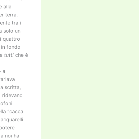
e alla
r terra,
nte tra i
a solo un
i quattro
i in fondo
 tutti
che è
o a
Parlava
 scritta,
i ridevano
lofoni
ella “cacca
 acquarelli
 potere
da noi ha