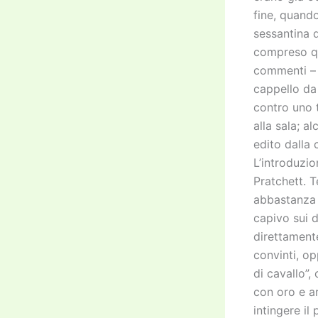
fine, quando
sessantina d
compreso qu
commenti – e
cappello da
contro uno t
alla sala; al
edito dalla
L’introduzio
Pratchett. 
abbastanza l
capivo sui 
direttament
convinti, op
di cavallo”,
con oro e a
intingere il