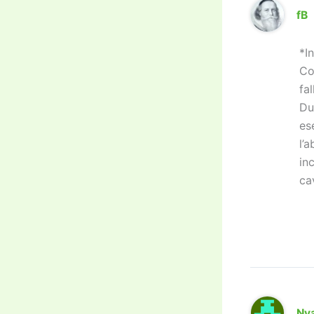
fB
*I
Co
fal
Du
es
l’
in
ca
Ny