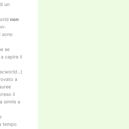
di un
world
non
on-
i sono
he se
a capire il
iscworld
…)
trovato a
lauree
reso il
a simile a
e
 a tempo