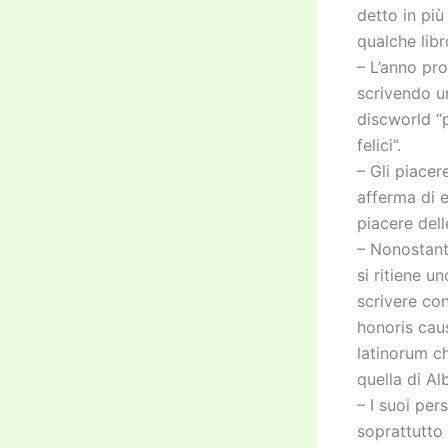
detto in più
qualche libr
– L’anno pr
scrivendo un
discworld “p
felici”.
– Gli piace
afferma di e
piacere dell
– Nonostante
si ritiene u
scrivere co
honoris caus
latinorum c
quella di Alb
– I suoi pe
soprattutto 