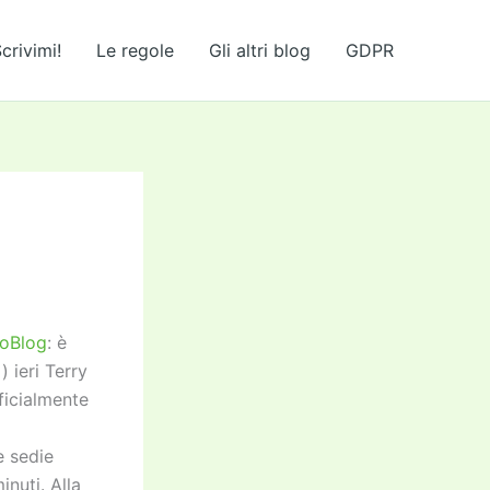
crivimi!
Le regole
Gli altri blog
GDPR
soBlog
: è
 ieri Terry
ficialmente
e sedie
inuti. Alla