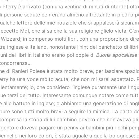
 Pterry è arrivato (con una ventina di minuti di ritardo) oltr
i persone sedute ce n’erano almeno altrettante in piedi o pe
alche lettore delle mie notiziole che si appaleserà sicurame
ccetto MdI, che si sa che la sua religione glielo vieta. C’er
 Wizzard; in compenso molti libri, con una proporzione dire
ra inglese e italiano, nonostante l’hint del banchetto di libr
cuni dei libri in italiano erano poi copie di
Buona apocalisse a
 concorrenza…
ne di Ranieri Polese è stata molto breve, per lasciare spazi
Terry ha una voce molto acuta, che non mi sarei aspettato. 
entamente; io, che considero l’inglese puramente una lingua
due terzi del tutto. Interessante comunque notare come tutt
e alle battute in inglese; o abbiamo una generazione di ang
pure sono tutti molto bravi a seguire la mimica. La parte d
 compresa la storia di lui bambino povero che non aveva gli
rgento e doveva pagare un penny ai bambini più ricchi per
 pennello nei loro colori, è stata uguale a quella bolognese: 