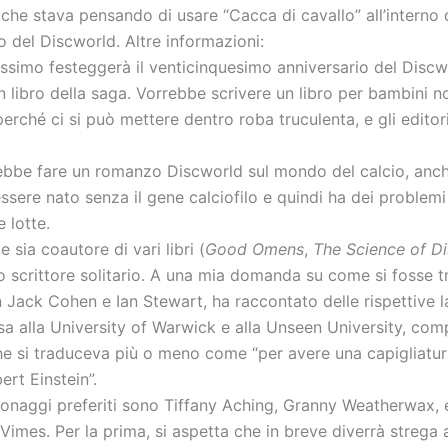
 che stava pensando di usare “Cacca di cavallo” all’interno 
o del Discworld. Altre informazioni:
ossimo festeggerà il venticinquesimo anniversario del Disc
 libro della saga. Vorrebbe scrivere un libro per bambini n
erché ci si può mettere dentro roba truculenta, e gli editor
rebbe fare un romanzo Discworld sul mondo del calcio, anc
ssere nato senza il gene calciofilo e quindi ha dei problemi 
e lotte.
 sia coautore di vari libri (
Good Omens
,
The Science of D
no scrittore solitario. A una mia domanda su come si fosse 
n Jack Cohen e Ian Stewart, ha raccontato delle rispettive 
a alla University of Warwick e alla Unseen University, comp
he si traduceva più o meno come “per avere una capigliatur
ert Einstein”.
rsonaggi preferiti sono Tiffany Aching, Granny Weatherwax, 
Vimes. Per la prima, si aspetta che in breve diverrà strega