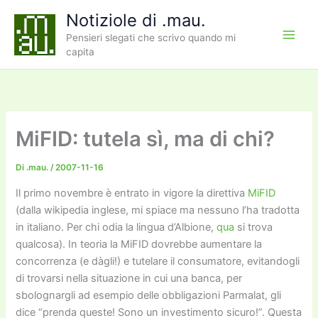
Vai
Notiziole di .mau.
al
Pensieri slegati che scrivo quando mi
contenuto
capita
MiFID: tutela sì, ma di chi?
Di
.mau.
/
2007-11-16
Il primo novembre è entrato in vigore la direttiva
MiFID
(dalla wikipedia inglese, mi spiace ma nessuno l’ha tradotta
in italiano. Per chi odia la lingua d’Albione,
qua
si trova
qualcosa). In teoria la MiFID dovrebbe aumentare la
concorrenza (e dàgli!) e tutelare il consumatore, evitandogli
di trovarsi nella situazione in cui una banca, per
sbolognargli ad esempio delle obbligazioni Parmalat, gli
dice “prenda queste! Sono un investimento sicuro!”. Questa