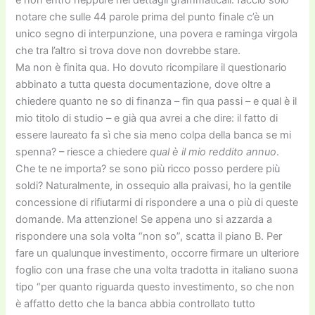
notare che sulle 44 parole prima del punto finale c’è un
unico segno di interpunzione, una povera e raminga virgola
che tra l’altro si trova dove non dovrebbe stare.
Ma non è finita qua. Ho dovuto ricompilare il questionario
abbinato a tutta questa documentazione, dove oltre a
chiedere quanto ne so di finanza – fin qua passi – e qual è il
mio titolo di studio – e già qua avrei a che dire: il fatto di
essere laureato fa sì che sia meno colpa della banca se mi
spenna? – riesce a chiedere
qual è il mio reddito annuo
.
Che te ne importa? se sono più ricco posso perdere più
soldi? Naturalmente, in ossequio alla praivasi, ho la gentile
concessione di rifiutarmi di rispondere a una o più di queste
domande. Ma attenzione! Se appena uno si azzarda a
rispondere una sola volta “non so”, scatta il piano B. Per
fare un qualunque investimento, occorre firmare un ulteriore
foglio con una frase che una volta tradotta in italiano suona
tipo “per quanto riguarda questo investimento, so che non
è affatto detto che la banca abbia controllato tutto