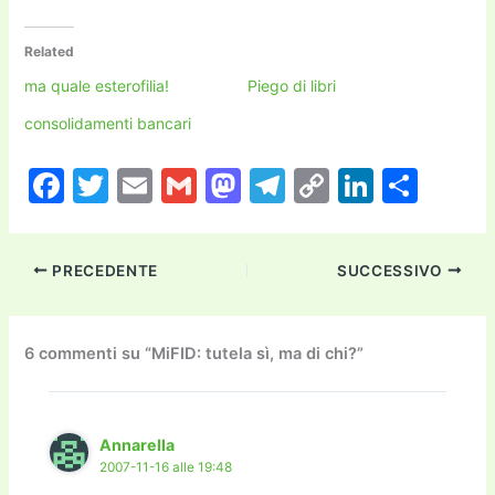
Related
ma quale esterofilia!
Piego di libri
consolidamenti bancari
F
T
E
G
M
T
C
Li
C
a
w
m
m
a
el
o
n
o
c
itt
ai
ai
st
e
p
k
n
PRECEDENTE
SUCCESSIVO
e
er
l
l
o
gr
y
e
di
b
d
a
Li
dI
vi
o
o
m
n
n
di
6 commenti su “MiFID: tutela sì, ma di chi?”
o
n
k
k
Annarella
2007-11-16 alle 19:48