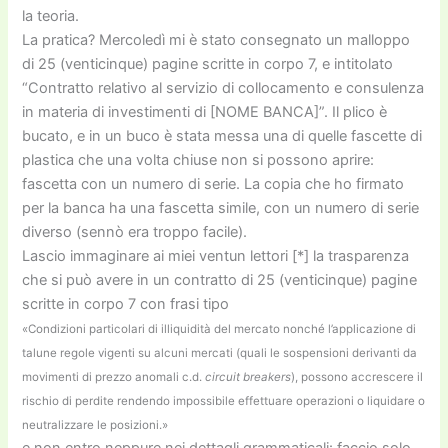
la teoria.
La pratica? Mercoledì mi è stato consegnato un malloppo
di 25 (venticinque) pagine scritte in corpo 7, e intitolato
“Contratto relativo al servizio di collocamento e consulenza
in materia di investimenti di [NOME BANCA]”. Il plico è
bucato, e in un buco è stata messa una di quelle fascette di
plastica che una volta chiuse non si possono aprire:
fascetta con un numero di serie. La copia che ho firmato
per la banca ha una fascetta simile, con un numero di serie
diverso (sennò era troppo facile).
Lascio immaginare ai miei ventun lettori [*] la trasparenza
che si può avere in un contratto di 25 (venticinque) pagine
scritte in corpo 7 con frasi tipo
«Condizioni particolari di illiquidità del mercato nonché l’applicazione di
talune regole vigenti su alcuni mercati (quali le sospensioni derivanti da
movimenti di prezzo anomali c.d.
circuit breakers
), possono accrescere il
rischio di perdite rendendo impossibile effettuare operazioni o liquidare o
neutralizzare le posizioni.»
e non entro neppure nei dettagli grammaticali: faccio solo