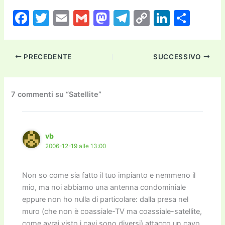
F
T
E
G
M
T
C
Li
C
a
w
m
m
a
el
o
n
o
c
itt
ai
ai
st
e
p
k
n
PRECEDENTE
SUCCESSIVO
e
er
l
l
o
gr
y
e
di
b
d
a
Li
dI
vi
o
o
m
n
n
di
7 commenti su “Satellite”
o
n
k
k
vb
2006-12-19 alle 13:00
Non so come sia fatto il tuo impianto e nemmeno il
mio, ma noi abbiamo una antenna condominiale
eppure non ho nulla di particolare: dalla presa nel
muro (che non è coassiale-TV ma coassiale-satellite,
come avrai visto i cavi sono diversi) attacco un cavo