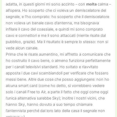
adatta, in questi giorni mi sono accinto – con
molta
calma –
all’opera. Ho scoperto che ci voleva un demiscelatore del
segnale, e l’ho comprato: ho scoperto che il demiscelatore
non voleva un banale cavo d’antenna, ma bisognava
infilare il cavo del coassiale, e quindi mi sono comprato
cavo e connettori e me li sono attaccati (niente risate dal
pubblico, grazie). Ma il risultato è sempre lo stesso: non si
vede alcun canale.
Prima che le risate aumentino, mi affretto a comunicare che
ho costruito il cavo bene, o almeno funziona perfettamente
per i canali televisivi standard. Ho svitato e riavvitato
apposta i due cavi scambiandoli per verificare che fossero
messi bene. Altre due cose che posso aggiungere: non ho
alcuna smart card (come ho detto, si vorrebbero vedere
solo i canali Free to Air, a parte il fatto che oggi come oggi
l’unica alternativa sarebbe Sky); inoltre i nostri vicini, che
hanno Sky, hanno dovuto a suo tempo chiamare
l’antennista perché dal loro lato della casa il segnale non
arrivava :-)