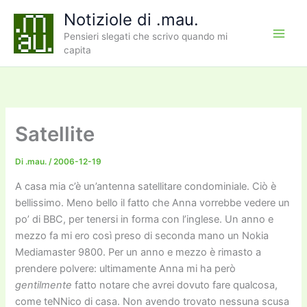
Vai
Notiziole di .mau.
al
Pensieri slegati che scrivo quando mi
contenuto
capita
Satellite
Di
.mau.
/
2006-12-19
A casa mia c’è un’antenna satellitare condominiale. Ciò è
bellissimo. Meno bello il fatto che Anna vorrebbe vedere un
po’ di BBC, per tenersi in forma con l’inglese. Un anno e
mezzo fa mi ero così preso di seconda mano un Nokia
Mediamaster 9800. Per un anno e mezzo è rimasto a
prendere polvere: ultimamente Anna mi ha però
gentilmente
fatto notare che avrei dovuto fare qualcosa,
come teNNico di casa. Non avendo trovato nessuna scusa