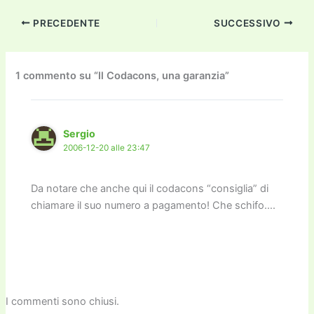
c
itt
ai
ai
st
e
p
k
n
PRECEDENTE
SUCCESSIVO
e
er
l
l
o
gr
y
e
di
b
d
a
Li
dI
vi
o
o
m
n
n
di
1 commento su “Il Codacons, una garanzia”
o
n
k
k
Sergio
2006-12-20 alle 23:47
Da notare che anche qui il codacons “consiglia” di
chiamare il suo numero a pagamento! Che schifo….
I commenti sono chiusi.