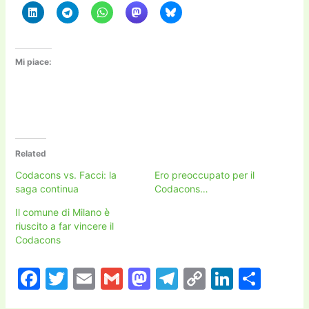
Mi piace:
Related
Codacons vs. Facci: la
Ero preoccupato per il
saga continua
Codacons…
Il comune di Milano è
riuscito a far vincere il
Codacons
F
T
E
G
M
T
C
Li
C
a
w
m
m
a
el
o
n
o