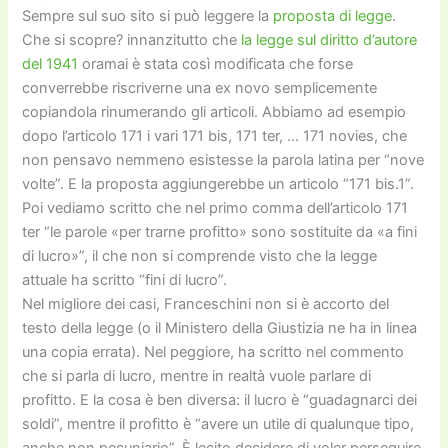
Sempre sul suo sito si può leggere la
proposta di legge
.
Che si scopre? innanzitutto che
la legge sul diritto d’autore
del 1941
oramai è stata così modificata che forse
converrebbe riscriverne una ex novo semplicemente
copiandola rinumerando gli articoli. Abbiamo ad esempio
dopo l’articolo 171 i vari 171 bis, 171 ter, … 171 novies, che
non pensavo nemmeno esistesse la parola latina per “nove
volte”. E la proposta aggiungerebbe un articolo “171 bis.1”.
Poi vediamo scritto che nel primo comma dell’articolo 171
ter “le parole «per trarne profitto» sono sostituite da «a fini
di lucro»”, il che non si comprende visto che la legge
attuale ha scritto “fini di lucro”.
Nel migliore dei casi, Franceschini non si è accorto del
testo della legge (o il Ministero della Giustizia ne ha in linea
una copia errata). Nel peggiore, ha scritto nel commento
che si parla di lucro, mentre in realtà vuole parlare di
profitto. E la cosa è ben diversa: il lucro è “guadagnarci dei
soldi”, mentre il profitto è “avere un utile di qualunque tipo,
anche non pecuniario”. È lecito decidere di voler perseguire