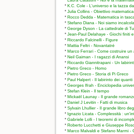
*
Laura Catastini - Noi e la matemati
*
K.C. Cole - L'universo e la tazza da
*
Julia Collins - Obiettivo matematica
*
Rocco Dedda - Matematica in tasc
*
Stefano Diana - Noi siamo incalcola
*
George Dyson - La cattedrale di Tu
*
Jean-Paul Delahaye - Giochi finiti e i
*
Riccardo Falcinelli - Figure
*
Mattia Feltri - Novantatré
*
Marco Ferrari - Come costruire un 
*
Neil Gaiman - I ragazzi di Anansi
*
Riccardo Giannitrapani - Un labirint
*
Pietro Greco - Homo
*
Pietro Greco - Storia di Pi Greco
*
Paul Halpert - Il labirinto dei quanti
*
Georges Ifrah - Enciclopedia unive
*
Stefan Klein - Il tempo
*
Mickaël Launay - Il grande romanz
*
Daniel J Levitin - Fatti di musica
*
Sylvain Lhullier - Il grande libro de
*
Ignazio Licata - Complessità : un'i
*
Gabriele Lolli - I teoremi di incomp
*
Roberto Lucchetti e Giuseppe Rosol
*
Marco Malvaldi e Stefano Marmi -