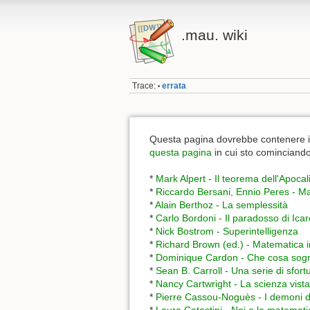
.mau. wiki
Trace:
errata
•
Questa pagina dovrebbe contenere i pu
questa pagina
in cui sto cominciando
*
Mark Alpert - Il teorema dell'Apocal
*
Riccardo Bersani, Ennio Peres - M
*
Alain Berthoz - La semplessità
*
Carlo Bordoni - Il paradosso di Icar
*
Nick Bostrom - Superintelligenza
*
Richard Brown (ed.) - Matematica 
*
Dominique Cardon - Che cosa sogna
*
Sean B. Carroll - Una serie di sfort
*
Nancy Cartwright - La scienza vista
*
Pierre Cassou-Noguès - I demoni d