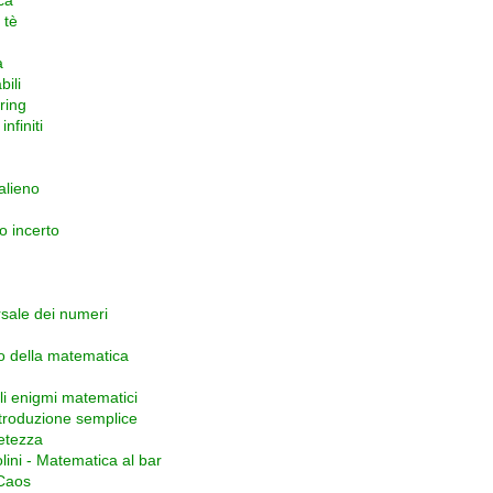
ca
 tè
a
bili
ring
nfiniti
alieno
o incerto
rsale dei numeri
o della matematica
gli enigmi matematici
ntroduzione semplice
letezza
ini - Matematica al bar
 Caos