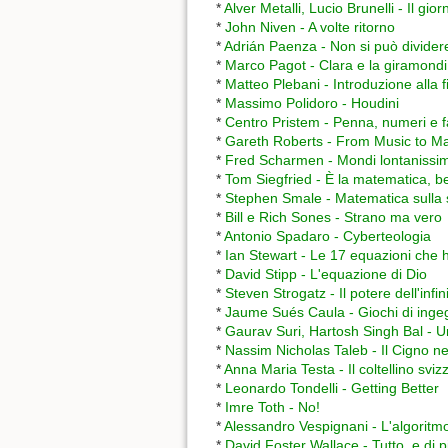
*
Alver Metalli, Lucio Brunelli - Il gior
*
John Niven - A volte ritorno
*
Adrián Paenza - Non si può divider
*
Marco Pagot - Clara e la giramondi
*
Matteo Plebani - Introduzione alla 
*
Massimo Polidoro - Houdini
*
Centro Pristem - Penna, numeri e f
*
Gareth Roberts - From Music to M
*
Fred Scharmen - Mondi lontanissim
*
Tom Siegfried - È la matematica, be
*
Stephen Smale - Matematica sulla 
*
Bill e Rich Sones - Strano ma vero
*
Antonio Spadaro - Cyberteologia
*
Ian Stewart - Le 17 equazioni che
*
David Stipp - L'equazione di Dio
*
Steven Strogatz - Il potere dell'infin
*
Jaume Sués Caula - Giochi di ingegn
*
Gaurav Suri, Hartosh Singh Bal - U
*
Nassim Nicholas Taleb - Il Cigno n
*
Anna Maria Testa - Il coltellino sviz
*
Leonardo Tondelli - Getting Better
*
Imre Toth - No!
*
Alessandro Vespignani - L'algoritmo
*
David Foster Wallace - Tutto, e di p