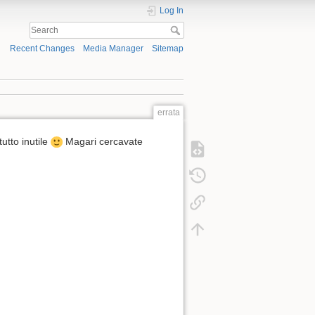
Log In
Recent Changes
Media Manager
Sitemap
errata
utto inutile
Magari cercavate