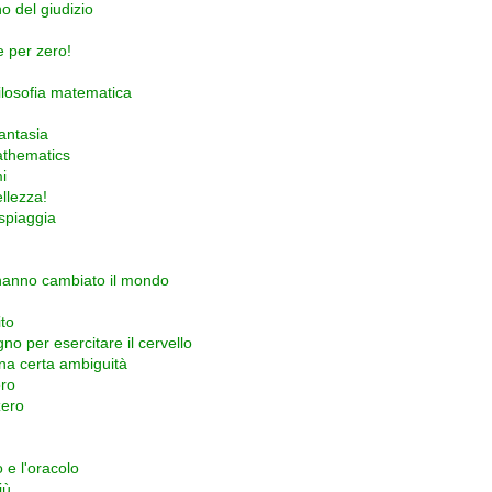
no del giudizio
e per zero!
filosofia matematica
antasia
athematics
i
llezza!
spiaggia
 hanno cambiato il mondo
ito
o per esercitare il cervello
na certa ambiguità
ero
zero
 e l'oracolo
iù