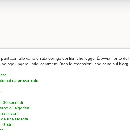
ntatori alle varie errata corrige dei libri che leggo. È ovviamente del t
 ad aggiungere i miei commenti (non le recensioni, che sono sul blog).
isse
atematica proverbiale
o
in 30 secondi
no gli algoritmi
unati eventi
 da una filosofa
i Gödel