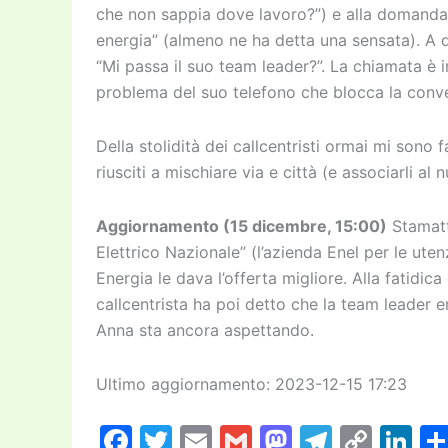
che non sappia dove lavoro?”) e alla domanda 
energia” (almeno ne ha detta una sensata). A q
“Mi passa il suo team leader?”. La chiamata è
problema del suo telefono che blocca la conve
Della stolidità dei callcentristi ormai mi sono
riusciti a mischiare via e città (e associarli 
Aggiornamento (15 dicembre, 15:00)
Stamatt
Elettrico Nazionale” (l’azienda Enel per le ut
Energia le dava l’offerta migliore. Alla fatidi
callcentrista ha poi detto che la team leader
Anna sta ancora aspettando.
Ultimo aggiornamento: 2023-12-15 17:23
F
T
E
G
M
T
C
Li