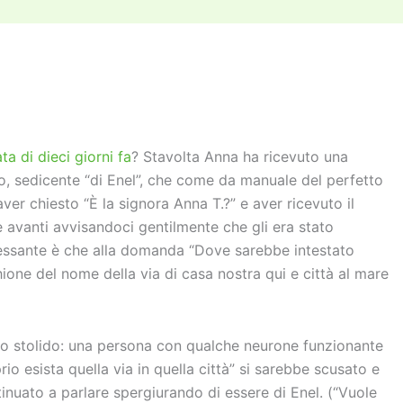
di
vi
di
ta di dieci giorni fa
? Stavolta Anna ha ricevuto una
o, sedicente “di Enel”, che come da manuale del perfetto
ver chiesto “È la signora Anna T.?” e aver ricevuto il
e avanti avvisandoci gentilmente che gli era stato
ressante è che alla domanda “Dove sarebbe intestato
ione del nome della via di casa nostra qui e città al mare
chio stolido: una persona con qualche neurone funzionante
io esista quella via in quella città” si sarebbe scusato e
inuato a parlare spergiurando di essere di Enel. (“Vuole