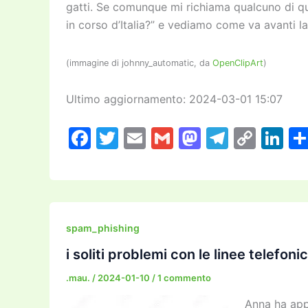
gatti. Se comunque mi richiama qualcuno di qu
in corso d’Italia?” e vediamo come va avanti l
(immagine di johnny_automatic, da
OpenClipArt
)
Ultimo aggiornamento: 2024-03-01 15:07
F
T
E
G
M
T
C
Li
a
w
m
m
a
el
o
n
c
itt
ai
ai
st
e
p
k
e
er
l
l
o
gr
y
e
b
d
a
Li
dI
spam_phishing
o
o
m
n
n
i soliti problemi con le linee telefonic
o
n
k
.mau.
/
2024-01-10
/
1 commento
k
Anna ha app