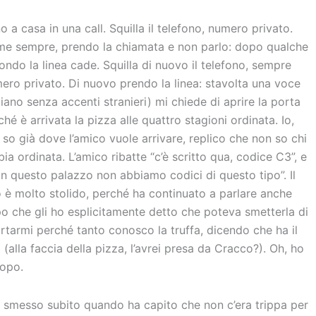
o a casa in una call. Squilla il telefono, numero privato.
e sempre, prendo la chiamata e non parlo: dopo qualche
ondo la linea cade. Squilla di nuovo il telefono, sempre
ero privato. Di nuovo prendo la linea: stavolta una voce
aliano senza accenti stranieri) mi chiede di aprire la porta
ché è arrivata la pizza alle quattro stagioni ordinata. Io,
 so già dove l’amico vuole arrivare, replico che non so chi
bbia ordinata. L’amico ribatte “c’è scritto qua, codice C3”, e
“in questo palazzo non abbiamo codici di questo tipo”. Il
o è molto stolido, perché ha continuato a parlare anche
o che gli ho esplicitamente detto che poteva smetterla di
ortarmi perché tanto conosco la truffa, dicendo che ha il
alla faccia della pizza, l’avrei presa da Cracco?). Oh, ho
dopo.
a smesso subito quando ha capito che non c’era trippa per