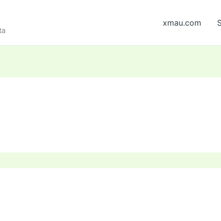
xmau.com
S
ta