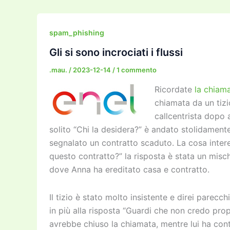
e
er
l
l
o
gr
y
e
b
d
a
Li
dI
spam_phishing
o
o
m
n
n
Gli si sono incrociati i flussi
o
n
k
.mau.
/
2023-12-14
/
1 commento
k
Ricordate
la chiama
chiamata da un tizi
callcentrista dopo a
solito “Chi la desidera?” è andato stolidament
segnalato un contratto scaduto. La cosa inte
questo contratto?” la risposta è stata un misch
dove Anna ha ereditato casa e contratto.
Il tizio è stato molto insistente e direi parec
in più alla risposta “Guardi che non credo propr
avrebbe chiuso la chiamata, mentre lui ha cont