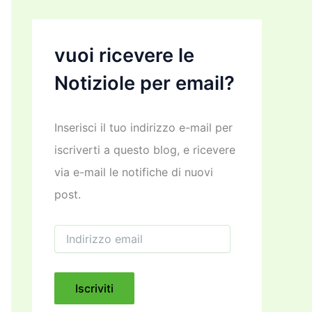
vuoi ricevere le
Notiziole per email?
Inserisci il tuo indirizzo e-mail per
iscriverti a questo blog, e ricevere
via e-mail le notifiche di nuovi
post.
I
n
d
i
r
Iscriviti
i