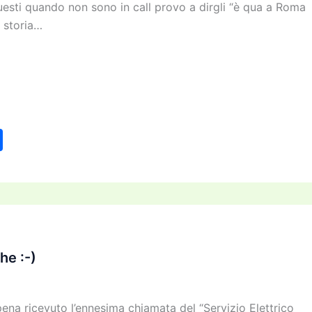
esti quando non sono in call provo a dirgli “è qua a Roma
a storia…
C
o
n
di
vi
di
he :-)
ena ricevuto l’ennesima chiamata del “Servizio Elettrico