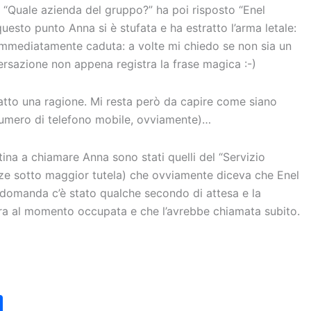
“Quale azienda del gruppo?” ha poi risposto “Enel
uesto punto Anna si è stufata e ha estratto l’arma letale:
 immediatamente caduta: a volte mi chiedo se non sia un
rsazione non appena registra la frase magica :-)
 fatto una ragione. Mi resta però da capire come siano
al numero di telefono mobile, ovviamente)…
ina a chiamare Anna sono stati quelli del “Servizio
enze sotto maggior tutela) che ovviamente diceva che Enel
ca domanda c’è stato qualche secondo di attesa e la
 era al momento occupata e che l’avrebbe chiamata subito.
C