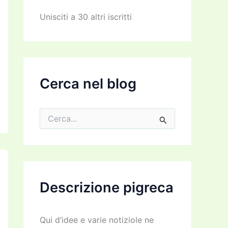
z
z
Unisciti a 30 altri iscritti
o
e
m
a
i
l
Cerca nel blog
C
e
r
c
a
:
Descrizione pigreca
Qui d’idee e varie notiziole ne