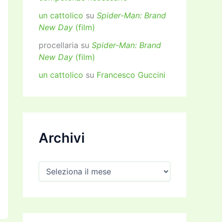
un cattolico
su
Spider-Man: Brand
New Day
(film)
procellaria
su
Spider-Man: Brand
New Day
(film)
un cattolico
su
Francesco Guccini
Archivi
A
r
c
h
i
v