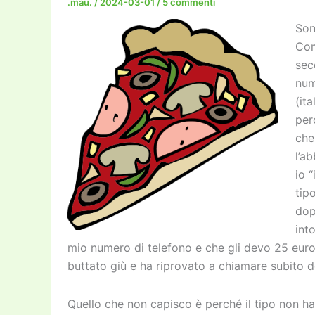
.mau.
/
2024-03-01
/
5 commenti
Son
Com
sec
num
(it
per
che
l’a
io 
tip
dop
int
mio numero di telefono e che gli devo 25 euro (
buttato giù e ha riprovato a chiamare subito 
Quello che non capisco è perché il tipo non h