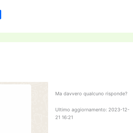
C
o
n
di
vi
di
Ma davvero qualcuno risponde?
Ultimo aggiornamento: 2023-12-
21 16:21