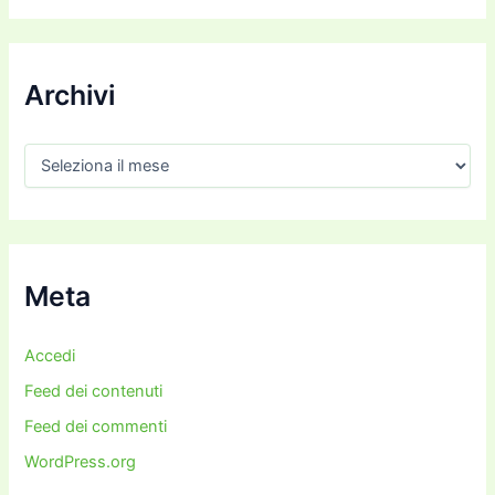
Archivi
A
r
c
h
i
v
i
Meta
Accedi
Feed dei contenuti
Feed dei commenti
WordPress.org