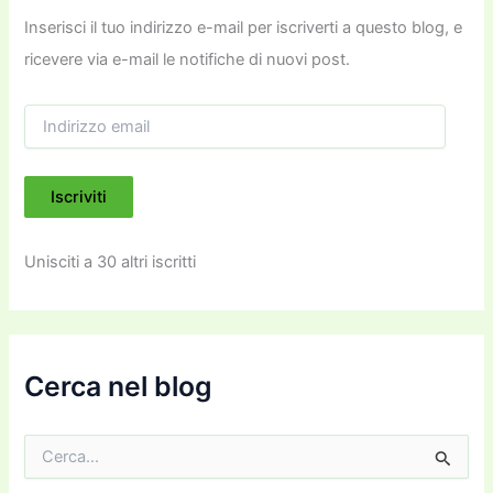
Inserisci il tuo indirizzo e-mail per iscriverti a questo blog, e
ricevere via e-mail le notifiche di nuovi post.
I
n
d
i
Iscriviti
r
i
z
Unisciti a 30 altri iscritti
z
o
e
m
a
i
Cerca nel blog
l
C
e
r