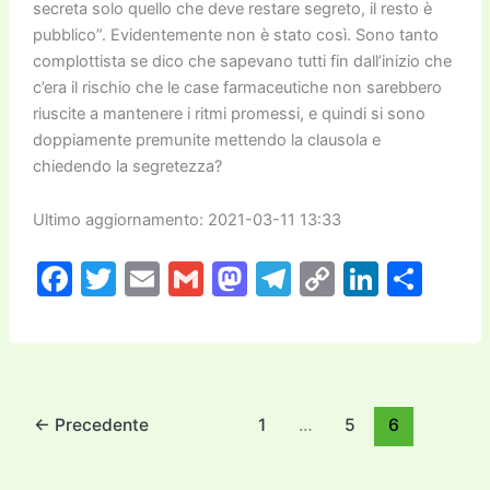
secreta solo quello che deve restare segreto, il resto è
pubblico”. Evidentemente non è stato così. Sono tanto
complottista se dico che sapevano tutti fin dall’inizio che
c’era il rischio che le case farmaceutiche non sarebbero
riuscite a mantenere i ritmi promessi, e quindi si sono
doppiamente premunite mettendo la clausola e
chiedendo la segretezza?
Ultimo aggiornamento: 2021-03-11 13:33
F
T
E
G
M
T
C
Li
C
a
w
m
m
a
el
o
n
o
c
itt
ai
ai
st
e
p
k
n
e
er
l
l
o
gr
y
e
di
b
d
a
Li
dI
vi
←
Precedente
1
…
5
6
o
o
m
n
n
di
o
n
k