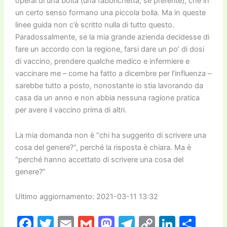
operai di una boita (una fabbrichètta, se preferite), che in
un certo senso formano una piccola bolla. Ma in queste
linee guida non c’è scritto nulla di tutto questo.
Paradossalmente, se la mia grande azienda decidesse di
fare un accordo con la regione, farsi dare un po’ di dosi
di vaccino, prendere qualche medico e infermiere e
vaccinare me – come ha fatto a dicembre per l’influenza –
sarebbe tutto a posto, nonostante io stia lavorando da
casa da un anno e non abbia nessuna ragione pratica
per avere il vaccino prima di altri.
La mia domanda non è “chi ha suggerito di scrivere una
cosa del genere?”, perché la risposta è chiara. Ma è
“perché hanno accettato di scrivere una cosa del
genere?”
Ultimo aggiornamento: 2021-03-11 13:32
F
T
E
G
M
T
C
Li
C