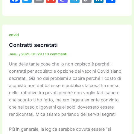
a
w
m
m
a
el
o
n
o
c
itt
ai
ai
st
e
p
k
n
e
er
l
l
o
gr
y
e
di
b
d
a
Li
dI
vi
covid
o
o
m
n
n
di
Contratti secretati
o
n
k
.mau.
/
2021-01-29
/
13 commenti
k
Una delle tante cose che io non capisco è perché i
contratti per acquisto e opzione dei vaccini Covid siano
secretati. Già ho dei problemi a capire perché il costo di
acquisto non debba essere pubblico: la cosa ha senso
nelle trattative tra privati perché non voglio farti sapere
che sconto ti ho fatto, ma ero ingenuamente convinto
che nel caso di governi quei soldi dovessero essere
rendicontati. Mica stiamo parlando dei servizi segreti!
Più in generale, la logica sarebbe dovuta essere “si