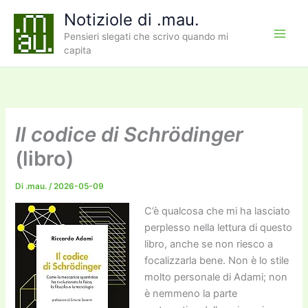
Vai
Notiziole di .mau.
al
Pensieri slegati che scrivo quando mi
contenuto
capita
Il codice di Schrödinger
(libro)
Di
.mau.
/
2026-05-09
C’è qualcosa che mi ha lasciato
perplesso nella lettura di questo
libro, anche se non riesco a
focalizzarla bene. Non è lo stile
molto personale di Adami; non
è nemmeno la parte