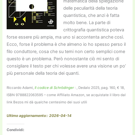
matematica della spiegazione
delle peculiarità della teoria
quantistica, che anzi è fatta
molto bene. La parte di
crittografia quantistica poteva
forse essere più ampia, ma uno si accontenta anche così.
Ecco, forse il problema è che almeno io ho spesso perso il
filo conduttore, cosa che su temi non certo semplici come
questo è un problema. Però nonostante ciò mi sento di
consigliare il testo per chi volesse avere una visione un po’
più personale della teoria dei quanti.
Riccardo Adami,
Il codice di Schrödinger
:
, Dedalo 2025, pag. 160, € 18,
ISBN 9788822063595 – come Affiliato Amazon, se acquistate il libro dal
link Bezos mi dà qualche centesimo dei suoi utili
Ultimo aggiornamento:: 2026-04-14
Condividi: