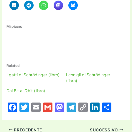
Mi piace:
Related
I gatti di Schrödinger (libro)
I conigli di Schrödinger
(libro)
Dal Bit al Qbit (libro)
F
T
E
G
M
T
C
Li
C
a
w
m
m
a
el
o
n
o
c
itt
ai
ai
st
e
p
k
n
PRECEDENTE
SUCCESSIVO