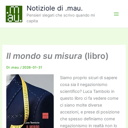
Vai
Notiziole di .mau.
al
Pensieri slegati che scrivo quando mi
contenuto
capita
Il mondo su misura
(libro)
Di
.mau.
/
2026-01-31
Siamo proprio sicuri di sapere
cosa sia il negazionismo
scientifico? Luca Tambolo in
questo libro ci fa vedere come
ci siano molte diverse
accezioni, e prese di posizione
che spesso definiamo come
negazionismo in realtà non lo