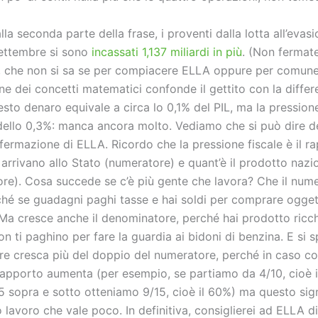
la seconda parte della frase, i proventi dalla lotta all’evas
ettembre si sono
incassati 1,137 miliardi in più
. (Non fermate
lo, che non si sa se per compiacere ELLA oppure per comun
e dei concetti matematici confonde il gettito con la differ
esto denaro equivale a circa lo 0,1% del PIL, ma la pression
ello 0,3%: manca ancora molto. Vediamo che si può dire de
ffermazione di ELLA. Ricordo che la pressione fiscale è il r
 arrivano allo Stato (numeratore) e quant’è il prodotto nazi
re). Cosa succede se c’è più gente che lavora? Che il num
ché se guadagni paghi tasse e hai soldi per comprare oggett
. Ma cresce anche il denominatore, perché hai prodotto ric
 ti paghino per fare la guardia ai bidoni di benzina. E si s
e cresca più del doppio del numeratore, perché in caso co
 rapporto aumenta (per esempio, se partiamo da 4/10, cioè i
sopra e sotto otteniamo 9/15, cioè il 60%) ma questo sign
 lavoro che vale poco. In definitiva, consiglierei ad ELLA d