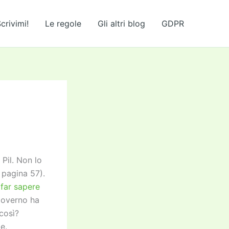
crivimi!
Le regole
Gli altri blog
GDPR
 Pil. Non lo
 pagina 57).
 far sapere
governo ha
 così?
e.