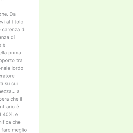
ione. Da
vi al titolo
e carenza di
enza di
e è
lla prima
apporto tra
onale lordo
eratore
i su cui
chezza… a
pera che il
ntrario è
l 40%, e
ifica che
i fare meglio