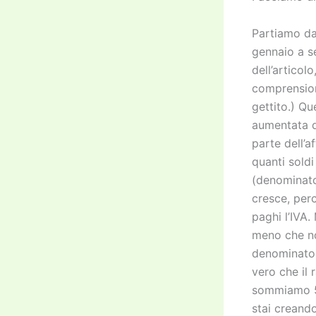
Partiamo dal
gennaio a s
dell’artico
comprension
gettito.) Qu
aumentata d
parte dell’a
quanti soldi
(denominato
cresce, per
paghi l’IVA
meno che non
denominator
vero che il
sommiamo 5 
stai creando