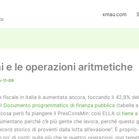
xmau.com
S
ta
i e le operazioni aritmetiche
-11-09
 fiscale in Italia è aumentata ancora, toccando il 42,8% del
il
Documento programmatico di finanza pubblica
(tabella a
 cosa però fa piangere il PresConsMin: così ELLA
ci tiene a
 aumentano perché c’è più gente che lavora, perché questo 
ecord storico di proventi dalla lotta all’evasione”. È proprio
po’ di conti: nulla più che le quattro operazioni, non temet