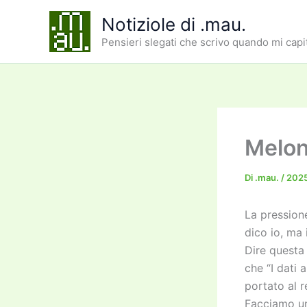
Vai
Notiziole di .mau.
al
Pensieri slegati che scrivo quando mi capi
contenuto
Melon
Di
.mau.
/
2025
La pressione
dico io, ma 
Dire questa
che “I dati
portato al r
Facciamo un 