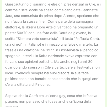
Quest’autunno ci saranno le elezioni presidenziali in Cile, e il
centrosinistra locale ha scelto come candidata Jeannette
Jara, una comunista (la prima dopo Allende, speriamo che
non faccia la stessa fine). Come parte della campagna
elettorale, la libreria Libre Arte di Santiago ha preparato un
poster 50×70 con una foto della Carrà da giovane, la
scritta “Siempre voto comunista” e il testo “Raffaella Carrà,
una di noi” (in italiano) e in mezzo una falce d martello. La
frase è una citazione: nel 1977, in un’intervista al periodico
spagnolo Interviu, la Raffa nazionale aveva espresso con
forza le sue opinioni politiche. Ma anche negli anni ’80,
quando andò spesso in Cile a partecipare ai festival canori
locali, rivendicò sempre nei suoi discorsi la sua fede
politica: cosa non banale, considerando che in quegli anni
c’era la dittatura di Pinochet.
Sapevo che la Carrà era un’icona gay, cosa che le faceva
piacere: non pensavo che fosse anche un’icona della