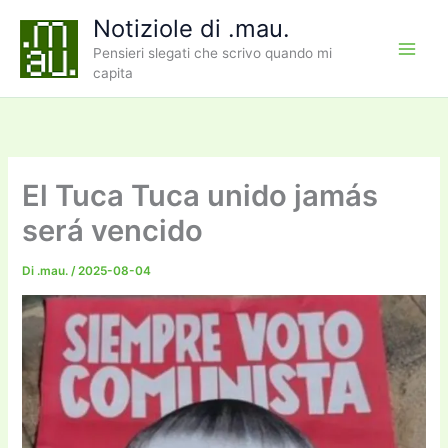
Vai
Notiziole di .mau.
al
Pensieri slegati che scrivo quando mi
contenuto
capita
El Tuca Tuca unido jamás
será vencido
Di
.mau.
/
2025-08-04