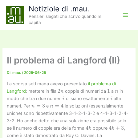
Vai
Notiziole di .mau.
al
Pensieri slegati che scrivo quando mi
contenuto
capita
Il problema di Langford (II)
Di
.mau.
/
2025-06-25
La scorsa settimana avevo presentato
il problema di
2
n
1
n
Langford
: mettere in fila
coppie di numeri da
a
in
i
i
modo che tra i due numeri
ci siano esattamente
altri
n
=
3
n
=
4
numeri. Per
e
le soluzioni (essenzialmente
uniche) sono rispettivamente 3-1-2-1-3-2 e 4-1-3-1-2-4-
3-2. Ho anche detto che una soluzione era possibile solo
4
k
4
k
+
3
se il numero di coppie era della forma
oppure
,
come è stato dimostrato da Roy O. Davies. La