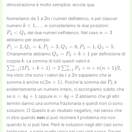
dimostrazione è molto semplice: eccola qua.
1
2
n
Numeriamo da
a
i numeri dell’elenco, e per ciascun
k
∈
1
,
…
n
numero
consideriamo le due posizioni
P
k
<
Q
k
n
=
3
dei due numeri nell'elenco. Nel caso
abbiamo per esempio
P
1
=
2
,
Q
1
=
4
,
P
2
=
3
,
Q
2
=
6
,
P
3
=
1
,
Q
3
=
5.
Q
k
=
P
k
+
k
+
1
Chiaramente abbiamo
per definizione di
k
coppia
. La somma di tutti questi valori è
∑
k
=
1
n
(
2
P
k
+
k
+
1
)
=
2
∑
k
=
1
n
P
k
+
n
+
n
(
n
+
1
)
/
2
,
i
2
n
ma visto che sono i valori da
a
sappiamo che la
n
(
2
n
+
1
)
.
P
k
somma è anche
Poiché la somma dei
è
evidentemente un numero intero, ci accorgiamo subito che
n
=
4
q
+
1
n
=
4
q
+
2
se
oppure
abbiamo che gli altri
termini danno una somma frazionaria e quindi non ci sono
soluzioni. □ Questo è un risultato negativo, nel senso che
ci dice quando
non
si può risolvere il problema ma non
quando lo si può fare. Però le soluzioni negli altri casi sono
tantissime, a parte quella unica nei casi visti sopra. Davies