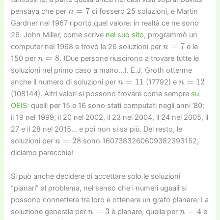
n
=
7
pensava che per
ci fossero 25 soluzioni, e Martin
Gardner nel 1967 riportò quel valore: in realtà ce ne sono
26. John Miller, come scrive
nel suo sito
, programmò un
n
=
7
computer nel 1968 e trovò le 26 soluzioni per
e le
n
=
8
150 per
. (Due persone riuscirono a trovare tutte le
soluzioni nel primo caso a mano…). E.J. Groth ottenne
n
=
11
n
=
12
anche il numero di soluzioni per
(17792) e
(108144). Altri valori si possono trovare come sempre
su
OEIS
: quelli per 15 e 16 sono stati computati negli anni ’80;
il 19 nel 1999, il 20 nel 2002, il 23 nel 2004, il 24 nel 2005, il
27 e il 28 nel 2015… e poi non si sa più. Del resto, le
n
=
28
soluzioni per
sono 1607383260609382393152,
diciamo parecchie!
Si può anche decidere di accettare solo le soluzioni
“planari” al problema, nel senso che i numeri uguali si
possono connettere tra loro e ottenere un grafo planare. La
n
=
3
n
=
4
soluzione generale per
è planare, quella per
e
n
=
7