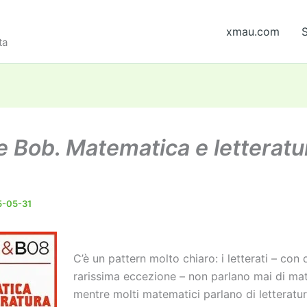
xmau.com
S
ta
 e Bob. Matematica e letteratu
)
5-05-31
C’è un pattern molto chiaro: i letterati – con
rarissima eccezione – non parlano mai di ma
mentre molti matematici parlano di letteratura