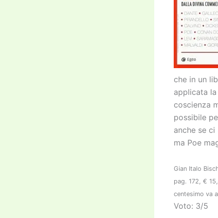
che in un li
applicata l
coscienza m
possibile pe
anche se ci 
ma Poe maga
Gian Italo Bisc
pag. 172, € 15
centesimo va 
Voto: 3/5