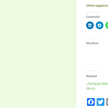
Ultimo aggior
Condividi:
Mi piace:
Related
_Fantasia Ma
(libro)
F