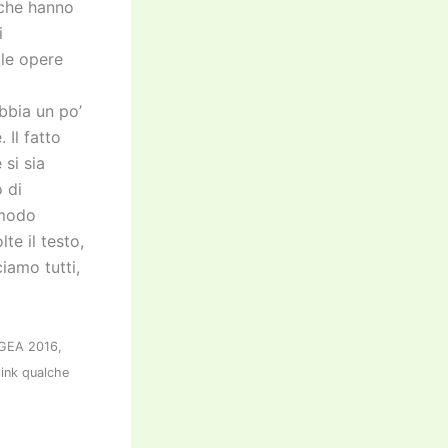
i che hanno
i
le opere
bbia un po’
Il fatto
 si sia
 di
 modo
te il testo,
iamo tutti,
EGEA 2016,
link qualche