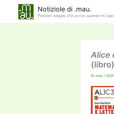
Vai
Notiziole di .mau.
al
Pensieri slegati che scrivo quando mi capi
contenuto
Alice
(libro
Di
.mau.
/
202