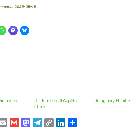
namento:: 2025-05-15
thematica_
_L’aritmetica di Cupido_
_Imaginary Numbers
(libro)
T
E
G
M
T
C
Li
C