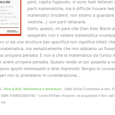
però, capita l’opposto: ci sono testi letterar
parti matematiche, ma è difficile trovare test
matematici (moderni, non stiamo a guardare 
vediche…) con parti letterarie.
Detto questo, mi pare che Gian Italo Bischi a
esagerato con il vedere matematica ovunque. 
bro ci sia una struttura ben specifica non significa infatti che
a matematica, ma semplicemente che non abbiamo un flusso
a un’opera pensata. E non è che la matematica sia l’unico
r avere un’opera pensata. Questo rende un po’ pesante a vol
sono spunti interessanti e direi imprevisti: Borges lo conosc
ri non lo prendiamo in considerazione…
hi,
Alice & Bob. Matematica e letteratura
:
Dalla Divina Commedia al noir
, 
, ISBN 9788823844742 – come Affiliato Amazon, se acquistate il libro dal 
a me